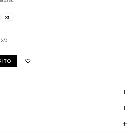
52
1573
RITO