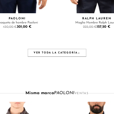
PAOLONI
RALPH LAUREN
aqueta de hombre Paoloni
Maglia Hombre Ralph Lau
301,00 €
157,50 €
430,00 €
225,00 €
VER TODA LA CATEGORÍA
→
Misma marca
PAOLONI
VENTAS