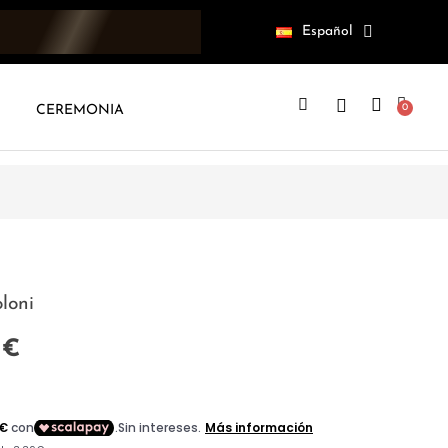
Español
CEREMONIA
loni
 €