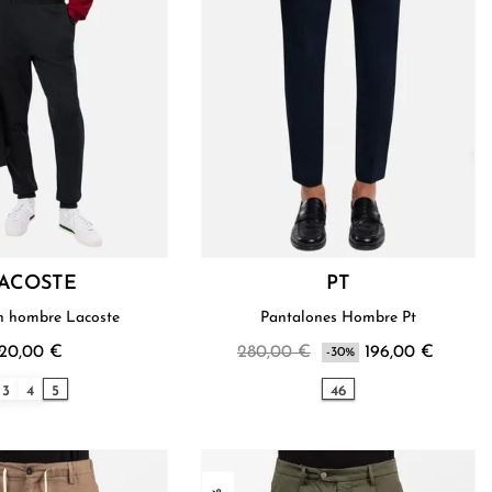
ACOSTE
PT
n hombre Lacoste
Pantalones Hombre Pt
120,00 €
280,00 €
196,00 €
-30%
3
4
5
46