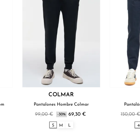
COLMAR
om
Pantalones Hombre Colmar
Pantal
99,00 €
69,30 €
150,00 
-30%
S
M
L
4