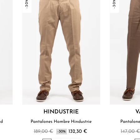
-30%
-30%
HINDUSTRIE
V
ld
Pantalones Hombre Hindustrie
Pantalon
189,00 €
132,30 €
147,00 
-30%