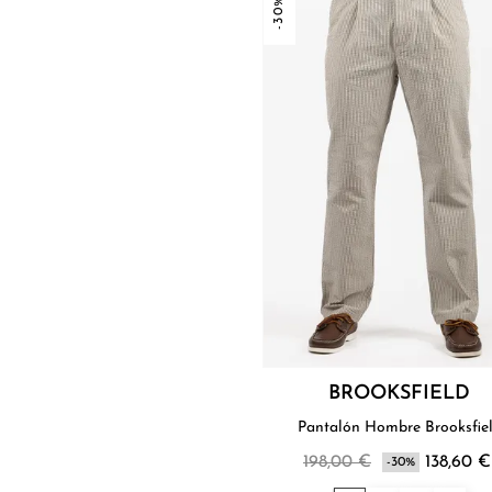
-30%
BROOKSFIELD
Pantalón Hombre Brooksfie
198,00 €
138,60 €
-30%