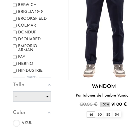
BERWICH
BRIGLIA 1949
BROOKSFIELD
COLMAR
DONDUP
DSQUARED
EMPORIO
ARMANI
FAY
HERNO
HINDUSTRIE
more...
Talla
VANDOM
Pantalones de hombre Vand
130,00 €
91,00 €
-30%
Color
46
50
52
54
AZUL