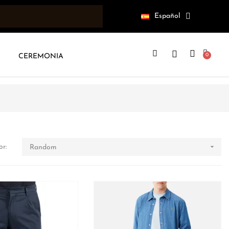
Español
CEREMONIA

r:
Random