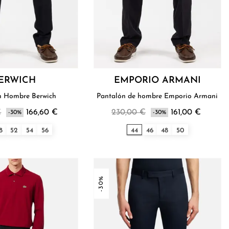
ERWICH
EMPORIO ARMANI
n Hombre Berwich
Pantalón de hombre Emporio Armani
€
166,60 €
230,00 €
161,00 €
-30%
-30%
8
52
54
56
44
46
48
50
-30%