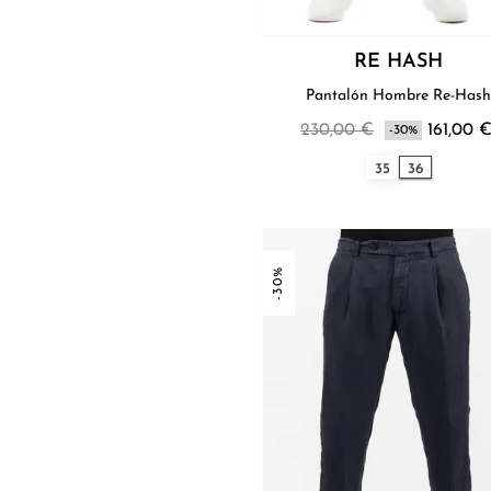
RE HASH
Pantalón Hombre Re-Has
230,00 €
161,00 
-30%
35
36
-30%