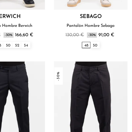
ERWICH
SEBAGO
n Hombre Berwich
Pantalón Hombre Sebago
€
166,60 €
130,00 €
91,00 €
-30%
-30%
8
50
52
54
48
50
-30%