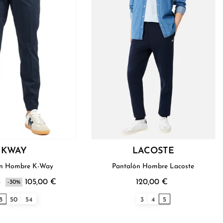
KWAY
LACOSTE
ón Hombre K-Way
Pantalón Hombre Lacoste
€
105,00 €
120,00 €
-30%
8
50
54
3
4
5