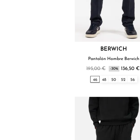
BERWICH
Pantalón Hombre Berwich
195,00 €
136,50 €
-30%
46
48
50
52
56