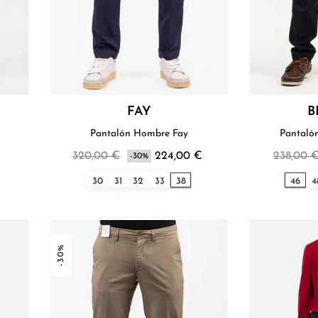
FAY
B
Pantalón Hombre Fay
Pantaló
320,00 €
224,00 €
238,00 
-30%
30
31
32
33
38
46
4
-30%