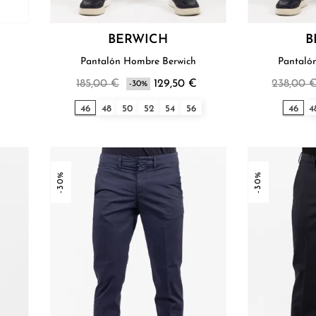
BERWICH
B
h
Pantalón Hombre Berwich
Pantaló
€
185,00 €
129,50 €
238,00 
-30%
46
48
50
52
54
56
46
4
-30%
-30%