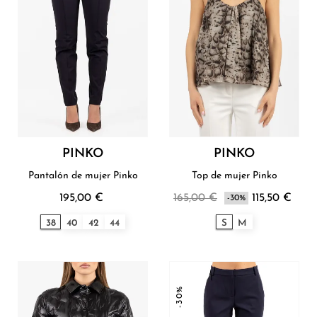
PINKO
PINKO
Pantalón de mujer Pinko
Top de mujer Pinko
195,00 €
165,00 €
115,50 €
-30%
38
40
42
44
S
M
-30%