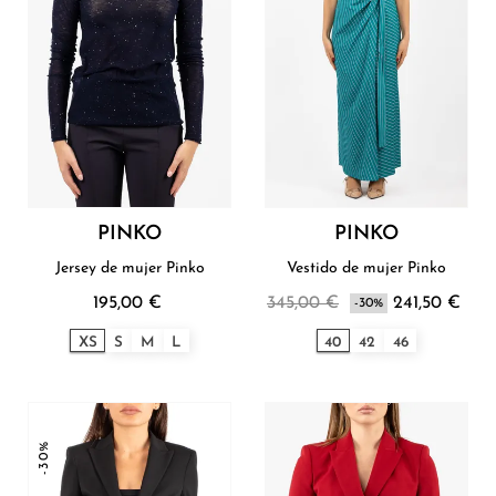
PINKO
PINKO
Jersey de mujer Pinko
Vestido de mujer Pinko
195,00 €
345,00 €
241,50 €
-30%
XS
S
M
L
40
42
46
-30%