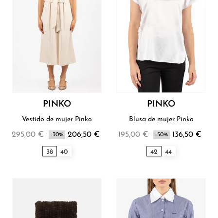
PINKO
PINKO
Vestido de mujer Pinko
Blusa de mujer Pinko
295,00 €
206,50 €
195,00 €
136,50 €
-30%
-30%
38
40
42
44