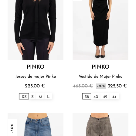
PINKO
PINKO
Jersey de mujer Pinko
Vestido de Mujer Pinko
225,00 €
465,00 €
325,50 €
-30%
XS
S
M
L
38
40
42
44
-30%