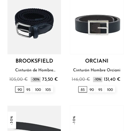
BROOKSFIELD
ORCIANI
Cinturón de Hombre
Cinturón Hombre Orciani
Brooksfield
105,00 €
73,50 €
146,00 €
131,40 €
-30%
-10%
90
95
100
105
85
90
95
100
-30%
-10%