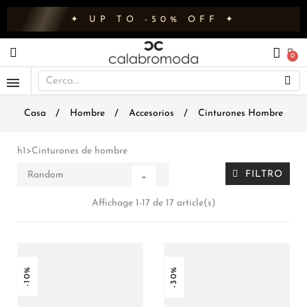
✦ UP TO -50% OFF ✦
Casa
Hombre
Accesorios
Cinturones Hombre
h1>Cinturones de hombre
FILTRO
Random

Affichage 1-17 de 17 article(s)
-10%
-30%