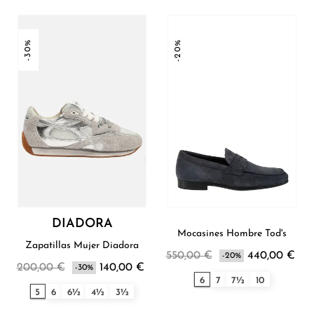
-30%
-20%
DIADORA
Mocasines Hombre Tod's
Zapatillas Mujer Diadora
550,00 €
440,00 €
-20%
200,00 €
140,00 €
-30%
6
7
7½
10
5
6
6½
4½
3½