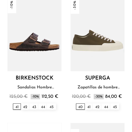
-10%
-30%
BIRKENSTOCK
SUPERGA
Sandalias Hombre
Zapatillas de hombre
Birkenstock
Superga
125,00 €
112,50 €
120,00 €
84,00 €
-10%
-30%
41
42
43
44
45
40
41
42
44
45