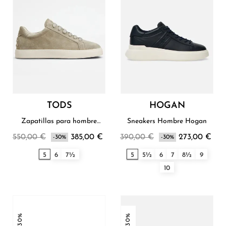
TODS
HOGAN
Zapatillas para hombre
Sneakers Hombre Hogan
Tod's
550,00 €
385,00 €
390,00 €
273,00 €
-30%
-30%
5
6
7½
5
5½
6
7
8½
9
10
-30%
-30%