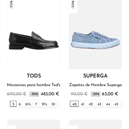
-30%
-30%
TODS
SUPERGA
Mocasines para hombre Tod's
Zapatos de Hombre Superga
690,00 €
483,00 €
90,00 €
63,00 €
-30%
-30%
5
6
6½
7
9½
10
40
41
42
43
44
45