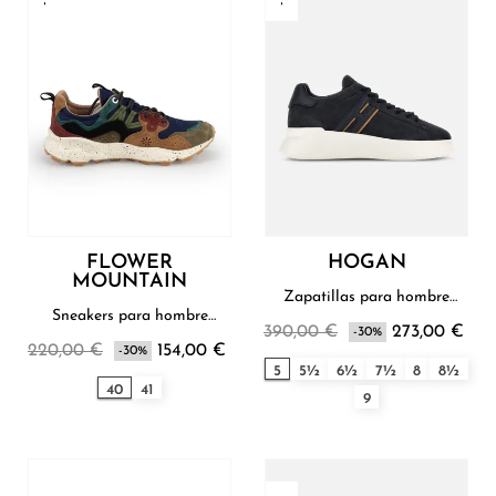
FLOWER
HOGAN
MOUNTAIN
Zapatillas para hombre
Hogan
Sneakers para hombre
390,00 €
273,00 €
Flower Mountain
-30%
220,00 €
154,00 €
-30%
5
5½
6½
7½
8
8½
40
41
9