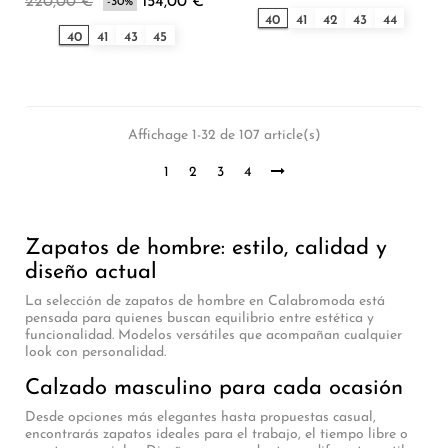
220,00 €
154,00 €
-30%
40
41
42
43
44
40
41
43
45
Affichage 1-32 de 107 article(s)
1
2
3
4
Zapatos de hombre: estilo, calidad y
diseño actual
La selección de zapatos de hombre en Calabromoda está
pensada para quienes buscan equilibrio entre estética y
funcionalidad. Modelos versátiles que acompañan cualquier
look con personalidad.
Calzado masculino para cada ocasión
Desde opciones más elegantes hasta propuestas casual,
encontrarás zapatos ideales para el trabajo, el tiempo libre o