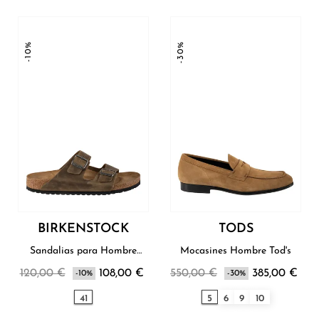
-10%
-30%
BIRKENSTOCK
TODS
Sandalias para Hombre
Mocasines Hombre Tod's
Birkenstock
120,00 €
108,00 €
550,00 €
385,00 €
-10%
-30%
41
5
6
9
10