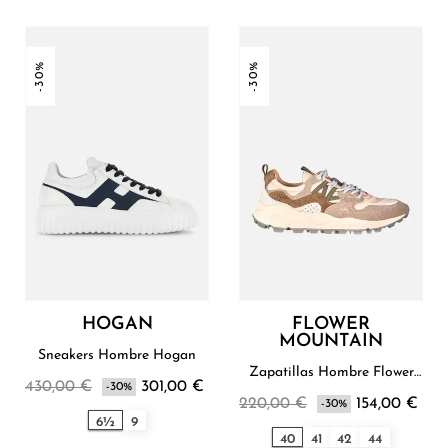
-30%
-30%
HOGAN
FLOWER
MOUNTAIN
Sneakers Hombre Hogan
Zapatillas Hombre Flower
430,00 €
301,00 €
-30%
Mountain
220,00 €
154,00 €
-30%
6½
9
40
41
42
44