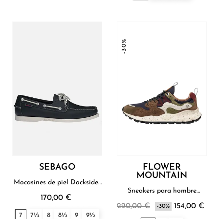
-30%
SEBAGO
FLOWER
MOUNTAIN
Mocasines de piel Docksides
para hombre Sebago
Sneakers para hombre
170,00 €
Flower Mountain
220,00 €
154,00 €
-30%
7
7½
8
8½
9
9½