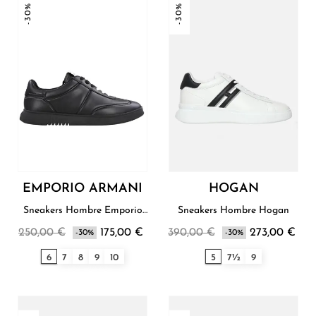
-30%
-30%
EMPORIO ARMANI
HOGAN
Sneakers Hombre Emporio
Sneakers Hombre Hogan
Armani
250,00 €
175,00 €
390,00 €
273,00 €
-30%
-30%
6
7
8
9
10
5
7½
9