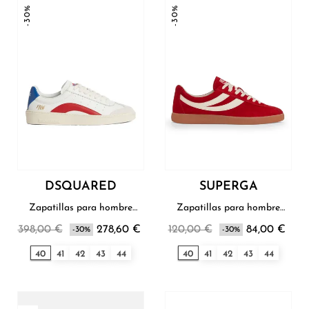
-30%
-30%
DSQUARED
SUPERGA
Zapatillas para hombre
Zapatillas para hombre
Dsquared
Superga
398,00 €
278,60 €
120,00 €
84,00 €
-30%
-30%
40
41
42
43
44
40
41
42
43
44