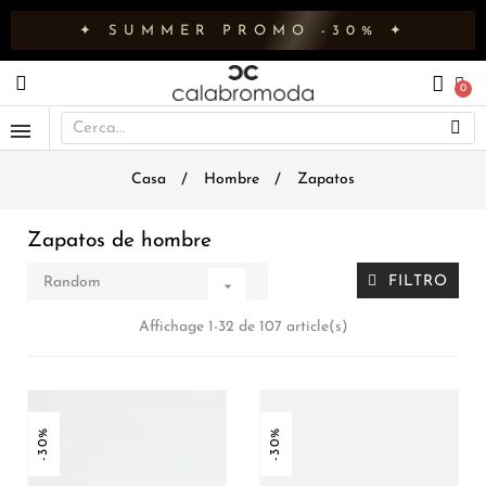
✦ SUMMER PROMO -30% ✦
Casa
Hombre
Zapatos
Zapatos de hombre
FILTRO
Random

Affichage 1-32 de 107 article(s)
-30%
-30%