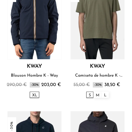
KWAY
KWAY
Blouson Hombre K - Way
Camiseta de hombre K -
Way
290,00 €
203,00 €
55,00 €
38,50 €
-30%
-30%
XL
S
M
L
-30%