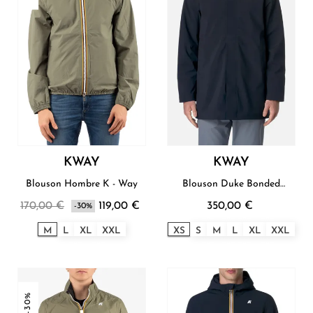
KWAY
KWAY
Blouson Hombre K - Way
Blouson Duke Bonded
Hombre K-Way
170,00 €
119,00 €
350,00 €
-30%
M
L
XL
XXL
XS
S
M
L
XL
XXL
-30%