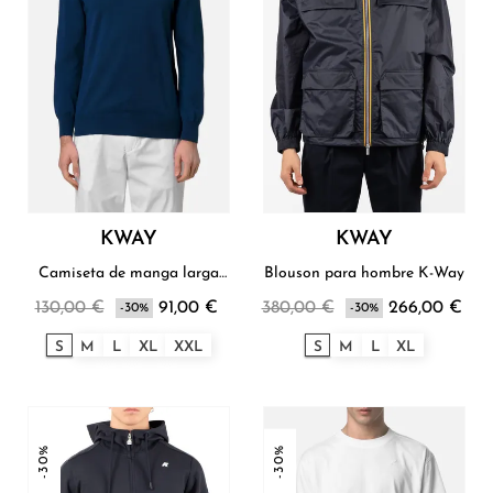
KWAY
KWAY
Camiseta de manga larga
Blouson para hombre K-Way
hombre K-Way
130,00 €
91,00 €
380,00 €
266,00 €
-30%
-30%
S
M
L
XL
XXL
S
M
L
XL
-30%
-30%