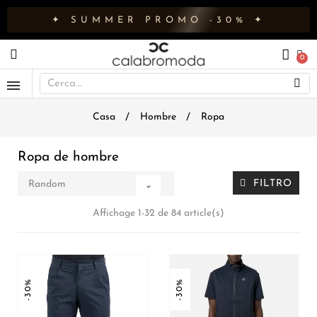
✦ SUMMER PROMO -30% ✦
Casa
Hombre
Ropa
Ropa de hombre
FILTRO
Random

Affichage 1-32 de 84 article(s)
-30%
-30%