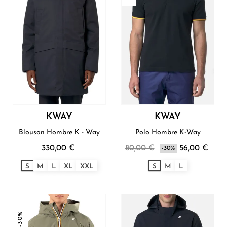
KWAY
KWAY
Blouson Hombre K - Way
Polo Hombre K-Way
330,00 €
80,00 €
56,00 €
-30%
S
M
L
XL
XXL
S
M
L
-30%