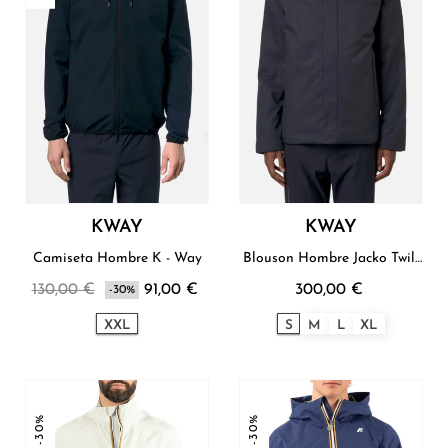
KWAY
KWAY
Camiseta Hombre K - Way
Blouson Hombre Jacko Twill
Marmotta K - Way
130,00 €
91,00 €
300,00 €
-30%
XXL
S
M
L
XL
-30%
-30%