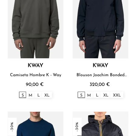
KWAY
KWAY
Camiseta Hombre K - Way
Blouson Joachim Bonded
Hombre K-Way
90,00 €
320,00 €
S
M
L
XL
S
M
L
XL
XXL
-30%
-30%