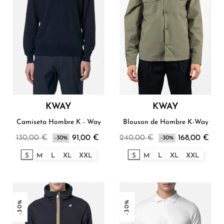
KWAY
KWAY
Camiseta Hombre K - Way
Blouson de Hombre K-Way
130,00 €
91,00 €
240,00 €
168,00 €
-30%
-30%
S
M
L
XL
XXL
S
M
L
XL
XXL
-30%
-30%