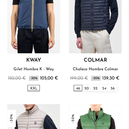
KWAY
COLMAR
Gilet Hombre K - Way
Chaleco Hombre Colmar
150,00 €
105,00 €
199,00 €
139,30 €
-30%
-30%
XXL
46
50
52
54
56
-30%
-50%