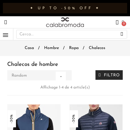
✦ UP TO -50% OFF ✦
Casa
Hombre
Ropa
Chalecos
Chalecos de hombre
FILTRO
Random

Affichage 1-4 de 4 article(s)
-30%
-30%