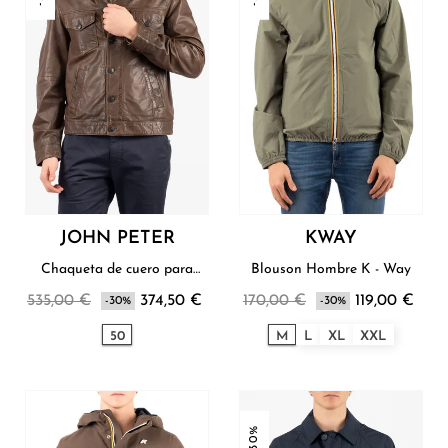
JOHN PETER
KWAY
Chaqueta de cuero para
Blouson Hombre K - Way
hombre John Peter
535,00 €
374,50 €
170,00 €
119,00 €
-30%
-30%
50
M
L
XL
XXL
-30%