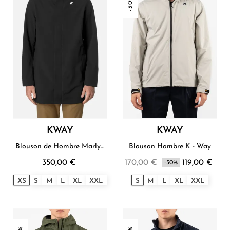
-30%
KWAY
KWAY
Blouson de Hombre Marlyn
Blouson Hombre K - Way
K - Way
350,00 €
170,00 €
119,00 €
-30%
XS
S
M
L
XL
XXL
S
M
L
XL
XXL