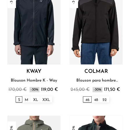
KWAY
COLMAR
Blouson Hombre K - Way
Blouson para hombre
Colmar
170,00 €
119,00 €
245,00 €
171,50 €
-30%
-30%
S
M
XL
XXL
46
48
52