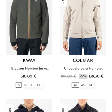
KWAY
COLMAR
Blouson Hombre Jacko
Chaqueta para Hombre
Bonded K - Way
Colmar
310,00 €
199,00 €
139,30 €
-30%
S
M
L
XL
46
48
54
-30%
-30%