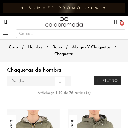
✦ SUMMER PROMO -30% ✦
Casa
Hombre
Ropa
Abrigos Y Chaquetas
Chaquetas
Chaquetas de hombre
FILTRO
Random

Affichage 1-32 de 76 article(s)
-30%
-30%