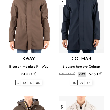
KWAY
COLMAR
Blouson Hombre K - Way
Blouson hombre Colmar
350,00 €
239,00 €
167,30 €
-30%
S
M
L
XL
46
50
54
-30%