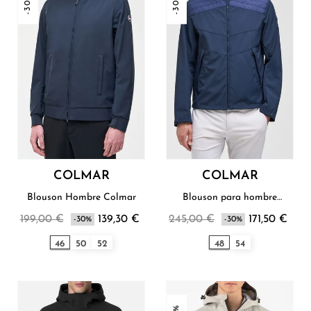
-30%
-30%
COLMAR
COLMAR
Blouson Hombre Colmar
Blouson para hombre
Colmar
199,00 €
139,30 €
245,00 €
171,50 €
-30%
-30%
46
50
52
48
54