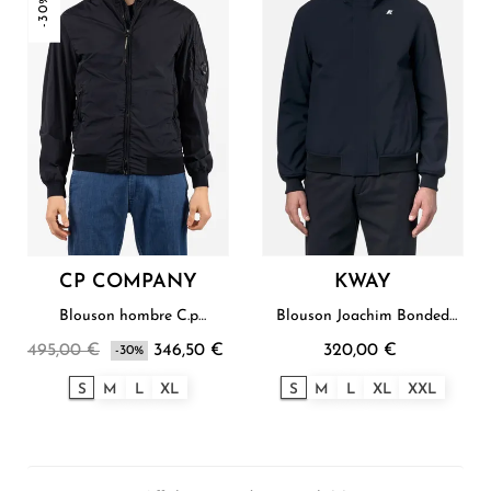
-30%
CP COMPANY
KWAY
Blouson hombre C.p
Blouson Joachim Bonded
Company
Hombre K-Way
495,00 €
346,50 €
320,00 €
-30%
S
M
L
XL
S
M
L
XL
XXL