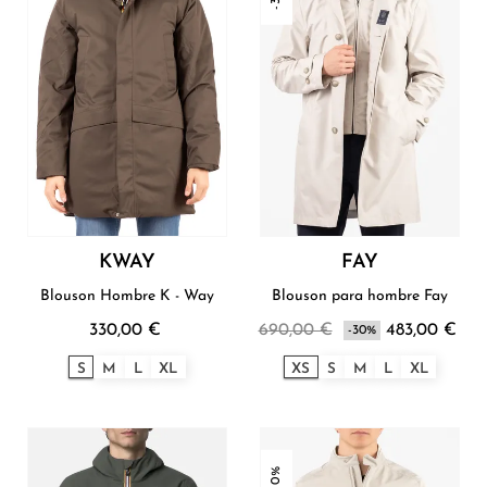
KWAY
FAY
Blouson Hombre K - Way
Blouson para hombre Fay
330,00 €
690,00 €
483,00 €
-30%
S
M
L
XL
XS
S
M
L
XL
-30%