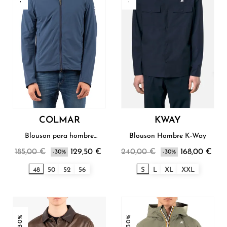
COLMAR
KWAY
Blouson para hombre
Blouson Hombre K-Way
Colmar
185,00 €
129,50 €
240,00 €
168,00 €
-30%
-30%
48
50
52
56
S
L
XL
XXL
-30%
-30%