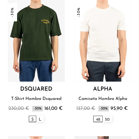
-30%
-30%
DSQUARED
ALPHA
T-Shirt Hombre Dsquared
Camiseta Hombre Alpha
230,00 €
161,00 €
137,00 €
95,90 €
-30%
-30%
S
L
48
50