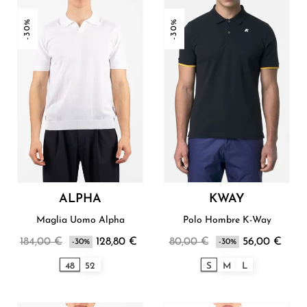
-30%
-30%
ALPHA
KWAY
Maglia Uomo Alpha
Polo Hombre K-Way
184,00 €
128,80 €
80,00 €
56,00 €
-30%
-30%
48
52
S
M
L