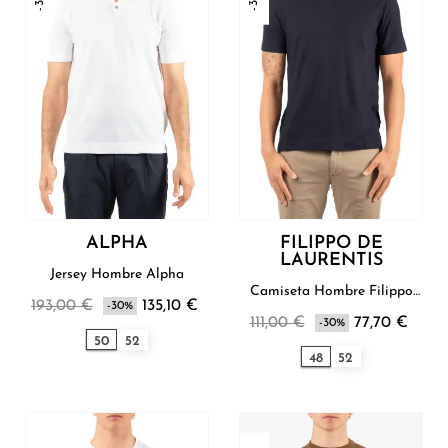
ALPHA
FILIPPO DE
LAURENTIS
Jersey Hombre Alpha
Camiseta Hombre Filippo
193,00 €
135,10 €
-30%
De Laurentis
111,00 €
77,70 €
-30%
50
52
48
52