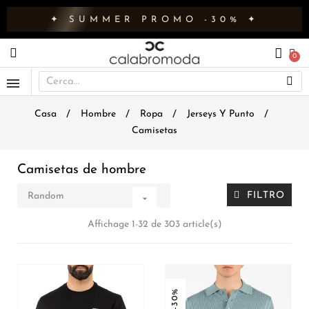
✦ SUMMER PROMO -30% ✦
Casa
Hombre
Ropa
Jerseys Y Punto
Camisetas
Camisetas de hombre
FILTRO
Random

Affichage 1-32 de 303 article(s)
-30%