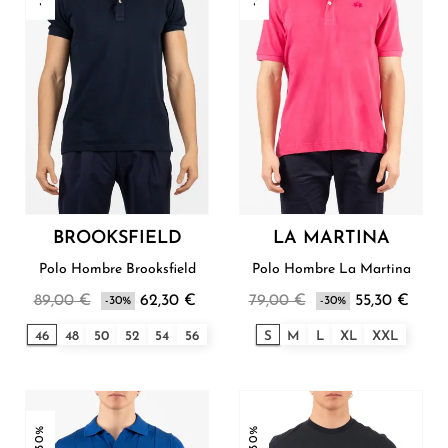
BROOKSFIELD
LA MARTINA
Polo Hombre Brooksfield
Polo Hombre La Martina
89,00 €
62,30 €
79,00 €
55,30 €
-30%
-30%
46
48
50
52
54
56
S
M
L
XL
XXL
-30%
-30%