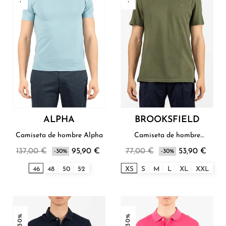
ALPHA
BROOKSFIELD
Camiseta de hombre Alpha
Camiseta de hombre
Brooksfield
137,00 €
95,90 €
77,00 €
53,90 €
-30%
-30%
46
48
50
52
XS
S
M
L
XL
XXL
-30%
-30%