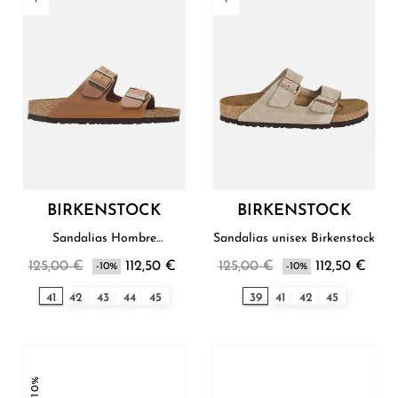
BIRKENSTOCK
BIRKENSTOCK
Sandalias Hombre
Sandalias unisex Birkenstock
Birkenstock
125,00 €
112,50 €
125,00 €
112,50 €
-10%
-10%
41
42
43
44
45
39
41
42
45
-10%