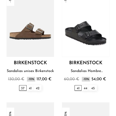
BIRKENSTOCK
BIRKENSTOCK
Sandalias unisex Birkenstock
Sandalias Hombre
Birkenstock
130,00 €
117,00 €
60,00 €
54,00 €
-10%
-10%
37
41
42
41
44
45
-10%
-10%