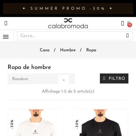
✦ SUMMER PROMO -30% ✦
Casa
Hombre
Ropa
Ropa de hombre
FILTRO
Random

Affichage 1-2 de 2 article(s)
-30%
-30%