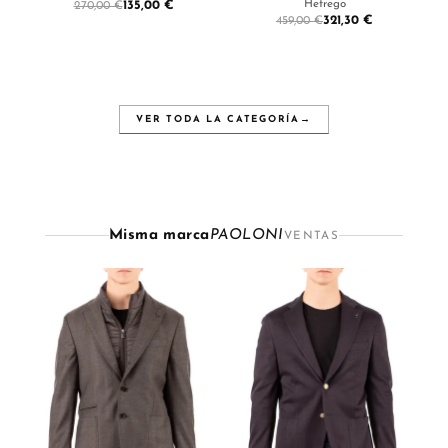
Hetrego
135,00 €
270,00 €
321,30 €
459,00 €
VER TODA LA CATEGORÍA
→
Misma marca
PAOLONI
VENTAS