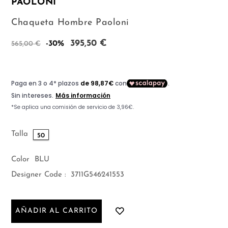
PAOLONI
Chaqueta Hombre Paoloni
395,50 €
-30%
565,00 €
Talla
50
Color
BLU
Designer Code :
3711G546241553
AÑADIR AL CARRITO