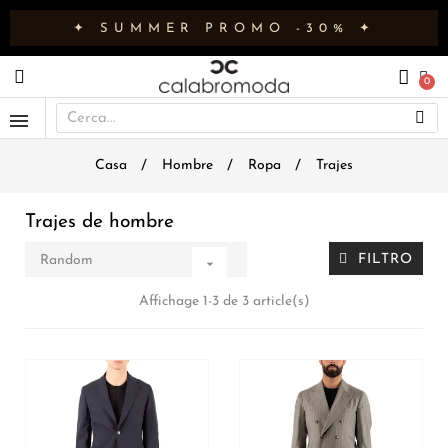
✦ SUMMER PROMO -30% ✦
Casa
Hombre
Ropa
Trajes
Trajes de hombre
FILTRO
Random

Affichage 1-3 de 3 article(s)