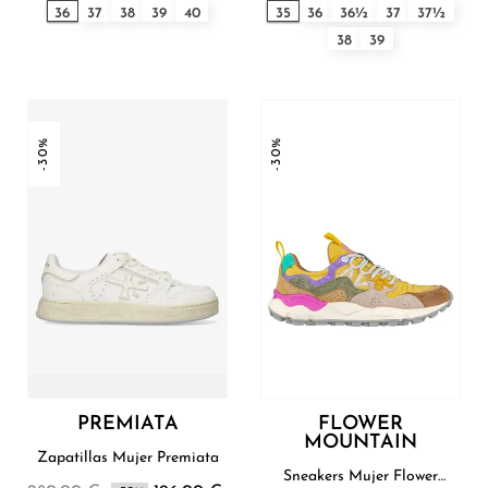
36
37
38
39
40
35
36
36½
37
37½
38
39
-30%
-30%
PREMIATA
FLOWER
MOUNTAIN
Zapatillas Mujer Premiata
Sneakers Mujer Flower