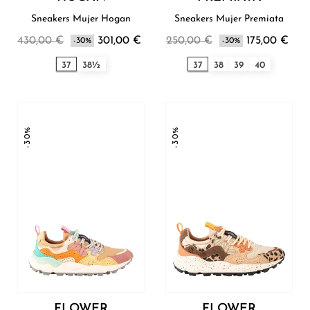
Sneakers Mujer Hogan
Sneakers Mujer Premiata
430,00 €
301,00 €
250,00 €
175,00 €
-30%
-30%
37
38½
37
38
39
40
-30%
-30%
FLOWER
FLOWER