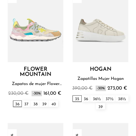
FLOWER
HOGAN
MOUNTAIN
Zapatillas Mujer Hogan
Zapatos de mujer Flower
390,00 €
273,00 €
Mountain
-30%
230,00 €
161,00 €
-30%
35
36
36½
37½
38½
36
37
38
39
40
39