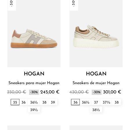
-30%
-30%
HOGAN
HOGAN
Sneakers para mujer Hogan
Sneakers de mujer Hogan
350,00 €
245,00 €
430,00 €
301,00 €
-30%
-30%
35
36
36½
38
39
36
36½
37
37½
38
39½
38½