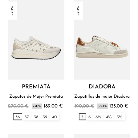
-30%
-30%
PREMIATA
DIADORA
Zapatos de Mujer Premiata
Zapatillas de mujer Diadora
270,00 €
189,00 €
190,00 €
133,00 €
-30%
-30%
36
37
38
39
40
5
6
6½
4½
3½