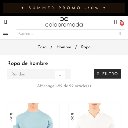
✦ SUMMER PROMO -30% ✦
Casa
Hombre
Ropa
Ropa de hombre
FILTRO
Random

Affichage 1-22 de 22 article(s)
-30%
-30%