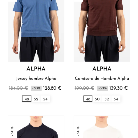
ALPHA
ALPHA
Jersey hombre Alpha
Camiseta de Hombre Alpha
184,00 €
128,80 €
199,00 €
139,30 €
-30%
-30%
48
52
54
48
50
52
54
-30%
-30%