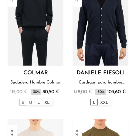
COLMAR
DANIELE FIESOLI
Sudadera Hombre Colmar
Cardigan para hombre
Daniele Fiesoli
115,00 €
80,50 €
148,00 €
103,60 €
-30%
-30%
S
M
L
XL
L
XXL
-30%
-30%