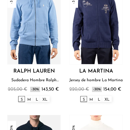
RALPH LAUREN
LA MARTINA
Sudadera Hombre Ralph
Jersey de hombre La Martina
Lauren
205,00 €
143,50 €
220,00 €
154,00 €
-30%
-30%
S
M
L
XL
S
M
L
XL
-30%
-30%