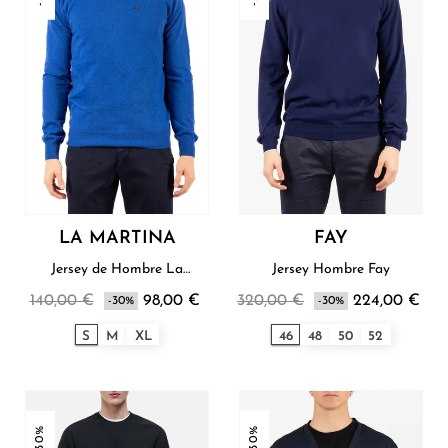
LA MARTINA
FAY
Jersey de Hombre La
Jersey Hombre Fay
Martina
140,00 €
98,00 €
320,00 €
224,00 €
-30%
-30%
S
M
XL
46
48
50
52
-30%
-30%