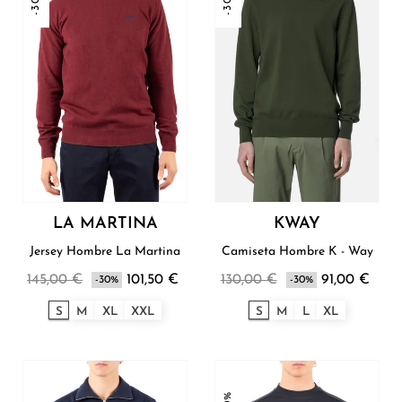
-30%
-30%
LA MARTINA
KWAY
Jersey Hombre La Martina
Camiseta Hombre K - Way
145,00 €
101,50 €
130,00 €
91,00 €
-30%
-30%
S
M
XL
XXL
S
M
L
XL