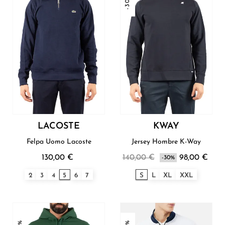
-30%
LACOSTE
KWAY
Felpa Uomo Lacoste
Jersey Hombre K-Way
130,00 €
140,00 €
98,00 €
-30%
2
3
4
5
6
7
S
L
XL
XXL