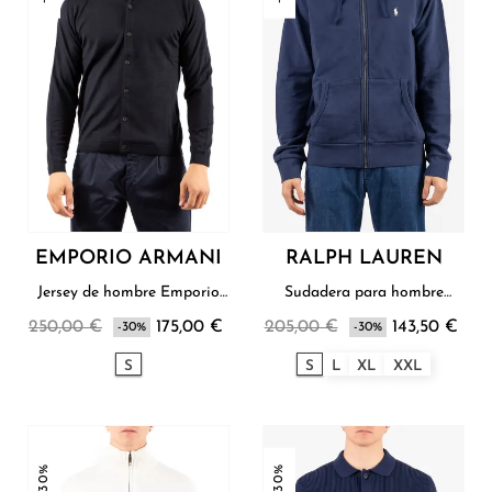
EMPORIO ARMANI
RALPH LAUREN
Jersey de hombre Emporio
Sudadera para hombre
Armani
Ralph Lauren
250,00 €
175,00 €
205,00 €
143,50 €
-30%
-30%
S
S
L
XL
XXL
-30%
-30%