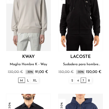
KWAY
LACOSTE
Maglia Hombre K - Way
Sudadera para hombre
Lacoste
130,00 €
91,00 €
150,00 €
120,00 €
-30%
-20%
M
L
XL
2
4
7
8
-30%
-30%