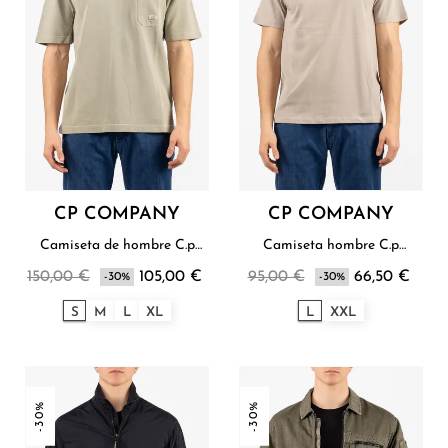
CP COMPANY
CP COMPANY
Camiseta de hombre C.p
Camiseta hombre C.p
Company
Company
150,00 €
105,00 €
95,00 €
66,50 €
-30%
-30%
S
M
L
XL
L
XXL
-30%
-30%