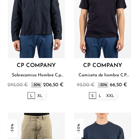
CP COMPANY
CP COMPANY
Sobrecamisa Hombre C.p
Camiseta de hombre C.P.
Company
Company
295,00 €
206,50 €
95,00 €
66,50 €
-30%
-30%
L
XL
S
L
XXL
-30%
-30%