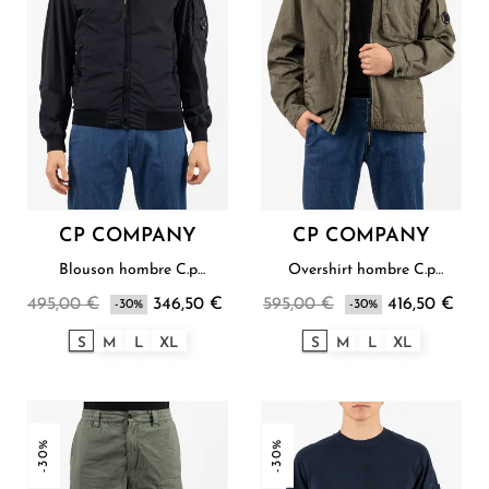
CP COMPANY
CP COMPANY
Blouson hombre C.p
Overshirt hombre C.p
Company
Company
495,00 €
346,50 €
595,00 €
416,50 €
-30%
-30%
S
M
L
XL
S
M
L
XL
-30%
-30%