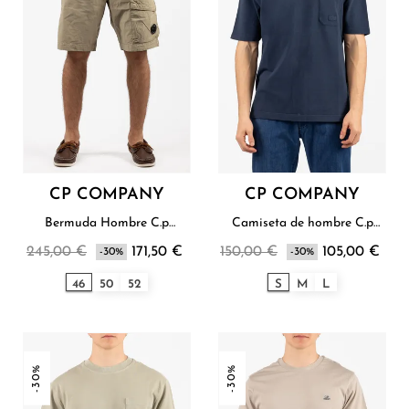
CP COMPANY
CP COMPANY
Bermuda Hombre C.p
Camiseta de hombre C.p
Company
Company
245,00 €
171,50 €
150,00 €
105,00 €
-30%
-30%
46
50
52
S
M
L
-30%
-30%