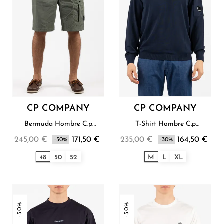
CP COMPANY
CP COMPANY
Bermuda Hombre C.p
T-Shirt Hombre C.p
Company
Company
245,00 €
171,50 €
235,00 €
164,50 €
-30%
-30%
48
50
52
M
L
XL
-30%
-30%