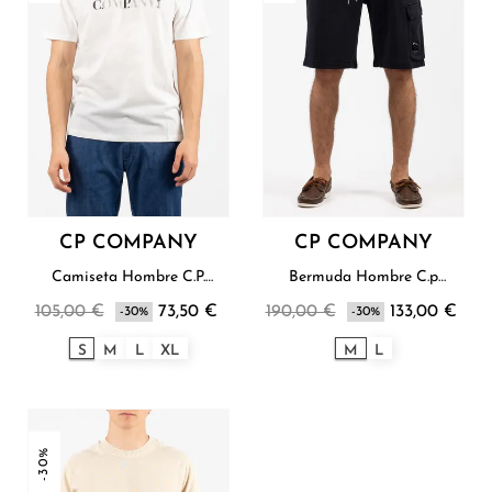
CP COMPANY
CP COMPANY
Camiseta Hombre C.P.
Bermuda Hombre C.p
Company
Company
105,00 €
73,50 €
190,00 €
133,00 €
-30%
-30%
S
M
L
XL
M
L
-30%