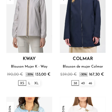
KWAY
COLMAR
Blouson Mujer K - Way
Blouson de mujer Colmar
190,00 €
133,00 €
239,00 €
167,30 €
-30%
-30%
XS
L
XL
38
40
46
-30%
-30%