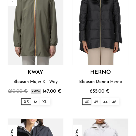
KWAY
HERNO
Blouson Mujer K - Way
Blouson Donna Herno
210,00 €
147,00 €
655,00 €
-30%
XS
M
XL
40
42
44
46
-30%
-30%