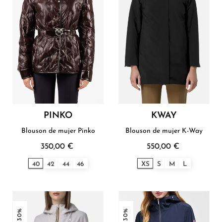
PINKO
KWAY
Blouson de mujer Pinko
Blouson de mujer K-Way
350,00 €
550,00 €
40
42
44
46
XS
S
M
L
-30%
-30%