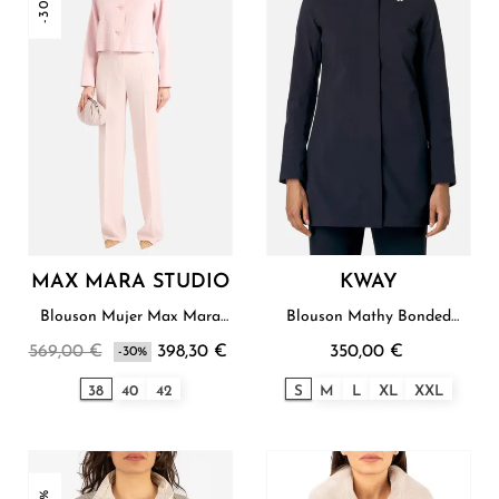
-30%
MAX MARA STUDIO
KWAY
Blouson Mujer Max Mara
Blouson Mathy Bonded
Studio
Mujer K - Way
569,00 €
398,30 €
350,00 €
-30%
38
40
42
S
M
L
XL
XXL