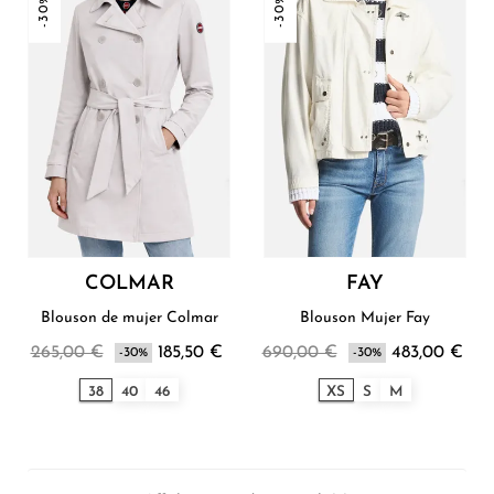
-30%
-30%
COLMAR
FAY
Blouson de mujer Colmar
Blouson Mujer Fay
265,00 €
185,50 €
690,00 €
483,00 €
-30%
-30%
38
40
46
XS
S
M