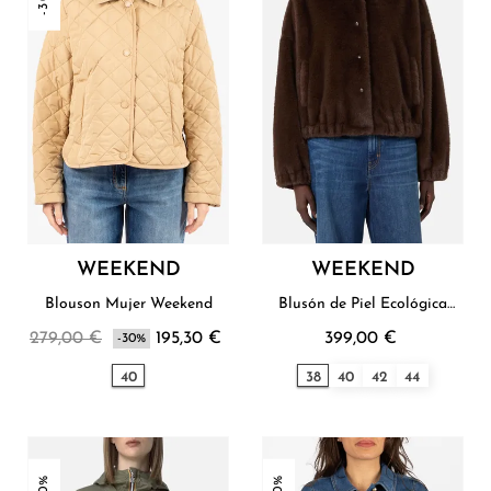
WEEKEND
WEEKEND
Blouson Mujer Weekend
Blusón de Piel Ecológica
para Mujer Weekend
279,00 €
195,30 €
399,00 €
-30%
40
38
40
42
44