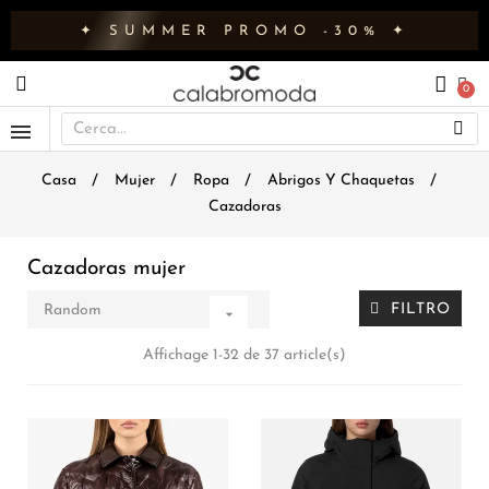
✦ SUMMER PROMO -30% ✦
Casa
Mujer
Ropa
Abrigos Y Chaquetas
Cazadoras
Cazadoras mujer
FILTRO
Random

Affichage 1-32 de 37 article(s)