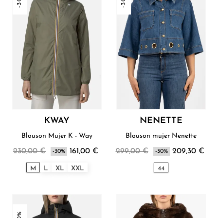
-30%
-30%
KWAY
NENETTE
Blouson Mujer K - Way
Blouson mujer Nenette
230,00 €
161,00 €
299,00 €
209,30 €
-30%
-30%
M
L
XL
XXL
44