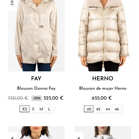
-30%
FAY
HERNO
Blouson Donna Fay
Blouson de mujer Herno
750,00 €
525,00 €
655,00 €
-30%
XS
S
M
L
40
42
44
46