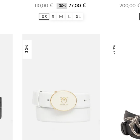
110,00 €
77,00 €
200,00 
-30%
XS
S
M
L
XL
-30%
-30%