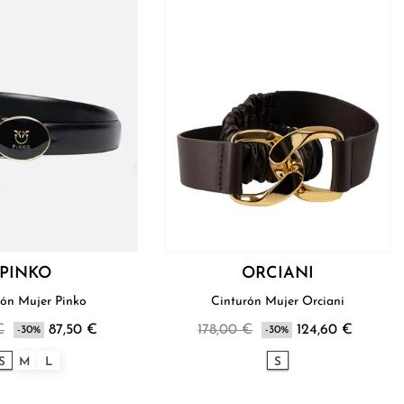
PINKO
ORCIANI
rón Mujer Pinko
Cinturón Mujer Orciani
€
87,50 €
178,00 €
124,60 €
-30%
-30%
S
M
L
S