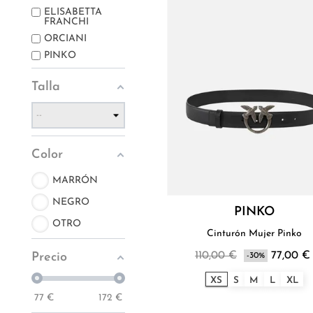
ELISABETTA
FRANCHI
ORCIANI
PINKO
Talla
Color
MARRÓN
NEGRO
PINKO
OTRO
Cinturón Mujer Pinko
110,00 €
77,00 €
Precio
-30%
XS
S
M
L
XL
77
€
172
€