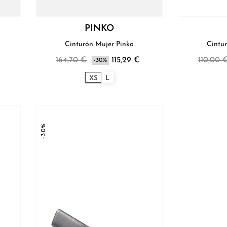
PINKO
Cinturón Mujer Pinko
Cintu
164,70 €
115,29 €
110,00 
-30%
XS
L
-30%