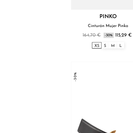
PINKO
Cinturón Mujer Pinko
164,70 €
115,29 €
-30%
XS
S
M
L
-30%