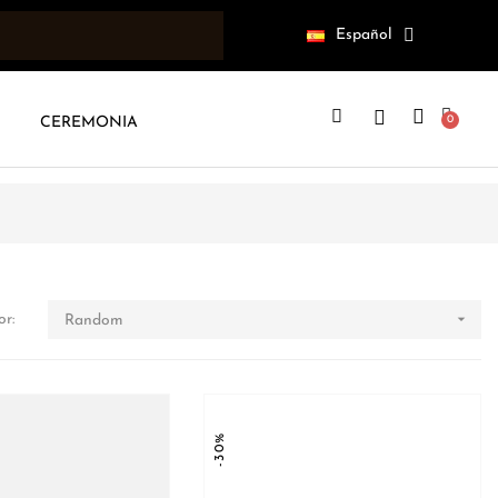
Español
CEREMONIA

r:
Random
-30%