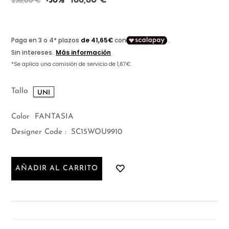
166,60 €
-30%
238,00 €
Talla
UNI
Color
FANTASIA
Designer Code :
SC15WOU9910
AÑADIR AL CARRITO