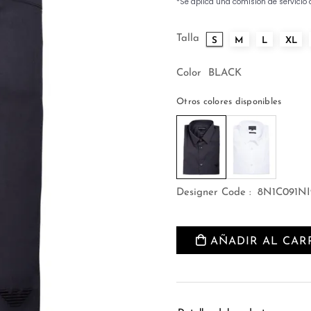
Talla
S
M
L
XL
Color
BLACK
Otros colores disponibles
Designer Code :
8N1C091NI
AÑADIR AL CAR