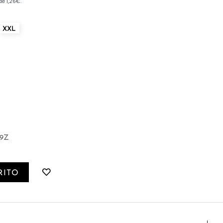
XXL
9Z
RITO