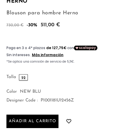
HERNO
Blouson para hombre Herno
511,00 €
-30%
730,00 €
Talla
52
Color
NEW BLU
Designer Code :
PI001181U12456Z
AÑADIR AL CARRITO