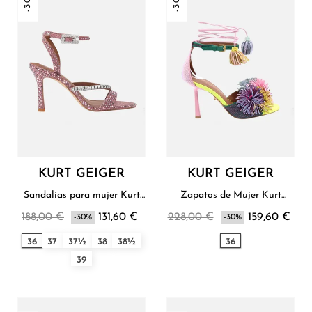
-30%
-30%
KURT GEIGER
KURT GEIGER
Sandalias para mujer Kurt
Zapatos de Mujer Kurt
Geiger
Geiger
188,00 €
131,60 €
228,00 €
159,60 €
-30%
-30%
36
37
37½
38
38½
36
39