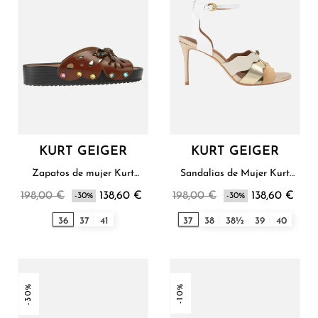
KURT GEIGER
KURT GEIGER
Zapatos de mujer Kurt
Sandalias de Mujer Kurt
Geiger
Geiger
198,00 €
138,60 €
198,00 €
138,60 €
-30%
-30%
36
37
41
37
38
38½
39
40
-30%
-10%