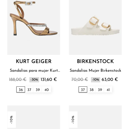
KURT GEIGER
BIRKENSTOCK
Sandalias para mujer Kurt
Sandalias Mujer Birkenstock
Geiger
188,00 €
131,60 €
70,00 €
63,00 €
-30%
-10%
36
37
39
40
37
38
39
41
-10%
-10%