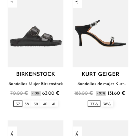
BIRKENSTOCK
KURT GEIGER
Sandalias Mujer Birkenstock
Sandalias de mujer Kurt
Geiger
70,00 €
63,00 €
188,00 €
131,60 €
-10%
-30%
37
38
39
40
41
37½
38½
-30%
-30%