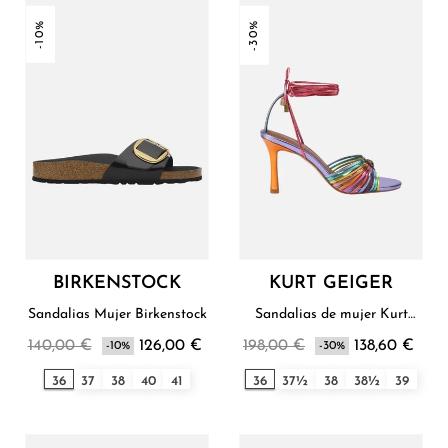
-10%
-30%
BIRKENSTOCK
KURT GEIGER
Sandalias Mujer Birkenstock
Sandalias de mujer Kurt
Geiger
140,00 €
126,00 €
198,00 €
138,60 €
-10%
-30%
36
37
38
40
41
36
37½
38
38½
39