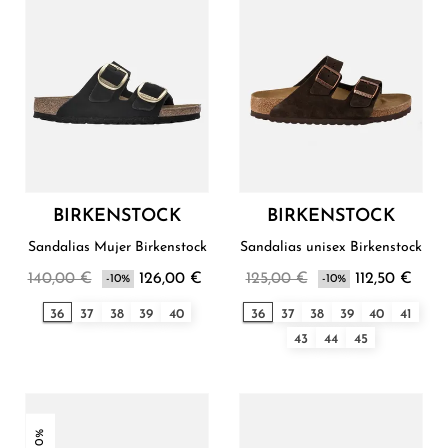
BIRKENSTOCK
BIRKENSTOCK
Sandalias Mujer Birkenstock
Sandalias unisex Birkenstock
140,00 €
126,00 €
125,00 €
112,50 €
-10%
-10%
36
37
38
39
40
36
37
38
39
40
41
43
44
45
-10%