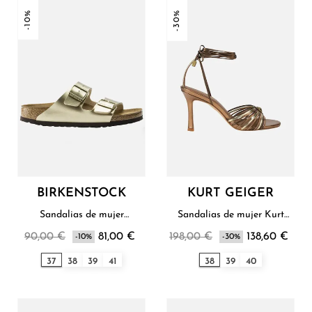
-10%
-30%
BIRKENSTOCK
KURT GEIGER
Sandalias de mujer
Sandalias de mujer Kurt
Birkenstock
Geiger
90,00 €
81,00 €
198,00 €
138,60 €
-10%
-30%
37
38
39
41
38
39
40