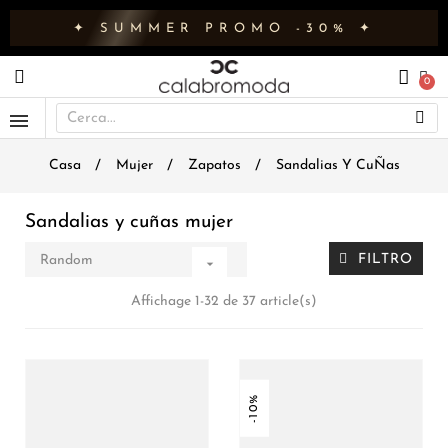
✦ SUMMER PROMO -30% ✦
Casa
Mujer
Zapatos
Sandalias Y CuÑas
Sandalias y cuñas mujer
FILTRO
Random

Affichage 1-32 de 37 article(s)
-10%