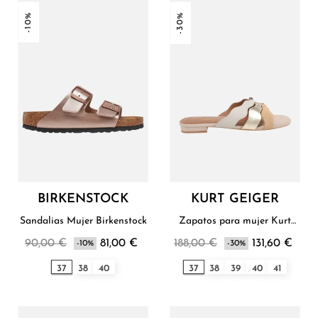
-10%
-30%
BIRKENSTOCK
KURT GEIGER
Sandalias Mujer Birkenstock
Zapatos para mujer Kurt
Geiger
90,00 €
81,00 €
188,00 €
131,60 €
-10%
-30%
37
38
40
37
38
39
40
41