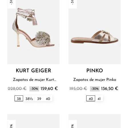
-30%
-30%
KURT GEIGER
PINKO
Zapatos de mujer Kurt
Zapatos de mujer Pinko
Geiger
228,00 €
159,60 €
195,00 €
136,50 €
-30%
-30%
38
38½
39
40
40
41