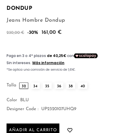
DONDUP
Jeans Hombre Dondup
161,00 €
-30%
230,00 €
Talla
32
34
35
36
38
40
Color
BLU
Designer Code :
UP2320107UHQ9
AÑADIR AL CARRITO