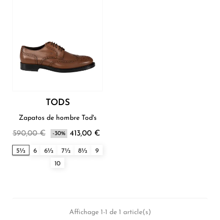
TODS
Zapatos de hombre Tod's
590,00 €
413,00 €
-30%
5½
6
6½
7½
8½
9
10
Affichage 1-1 de 1 article(s)