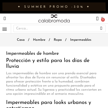
✦ SUMMER PROMO -30% ✦
Casa
Hombre
Ropa
Impermeables
Impermeables de hombre
Protección y estilo para los días de
lluvia
Los impermeables de hombre son una prenda esencial para
afrontar los días de lluvia sin renunciar al estilo. Diseñados
para ofrecer protección frente a la humedad, combinan
funcionalidad y estética en una propuesta pensada para el
ritmo urbano actual. Su ligereza y practicidad los convierten en
una opción imprescindible en el armario masculino.
Impermeables para looks urbanos y