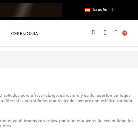
Español
CEREMONIA
señados para ofrecer abrigo, estructura y estilo, aportan un toque
 a diferentes necesidades manteniendo siempre una estética cuidada.
iones equilibradas con trajes, pantalones o jeans. Su versatilidad los
fríos.