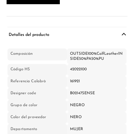
Detalles del producto
Composición
OUTSIDE100%CalfLeatherIN
SIDE50%PA50%PU
Código HS
42022100
Referencia Calabrò
161921
Designer code
B02147SENSE
Grupo de color
NEGRO
Color del proveedor
NERO
Departamento
MUJER