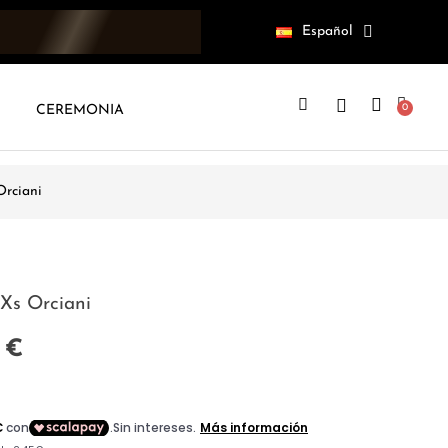
Español
CEREMONIA
Orciani
 Xs Orciani
 €