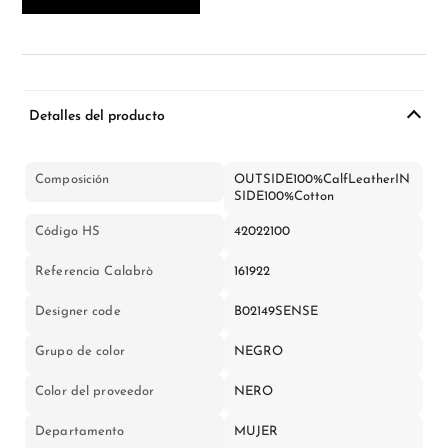
Detalles del producto
Composición
OUTSIDE100%CalfLeatherIN
SIDE100%Cotton
Código HS
42022100
Referencia Calabrò
161922
Designer code
B02149SENSE
Grupo de color
NEGRO
Color del proveedor
NERO
Departamento
MUJER