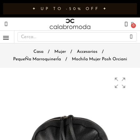
✦ UP TO -50% OFF ✦
Casa
Mujer
Accesorios
PequeÑa MarroquinerÍa
Mochila Mujer Posh Orciani