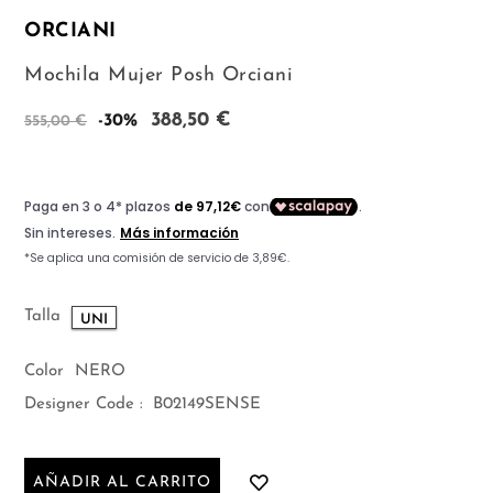
ORCIANI
Mochila Mujer Posh Orciani
388,50 €
-30%
555,00 €
Talla
UNI
Color
NERO
Designer Code :
B02149SENSE
AÑADIR AL CARRITO