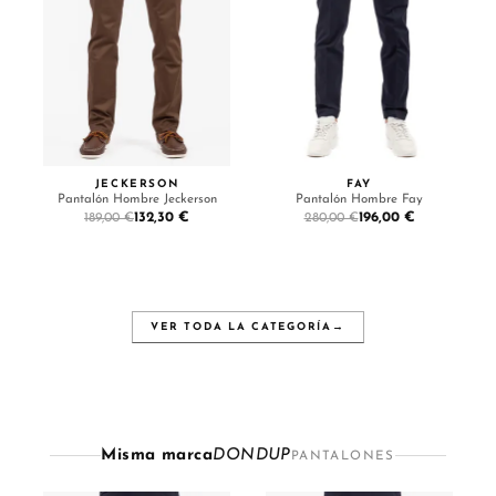
JECKERSON
FAY
Pantalón Hombre Jeckerson
Pantalón Hombre Fay
132,30 €
196,00 €
189,00 €
280,00 €
VER TODA LA CATEGORÍA
→
Misma marca
DONDUP
PANTALONES