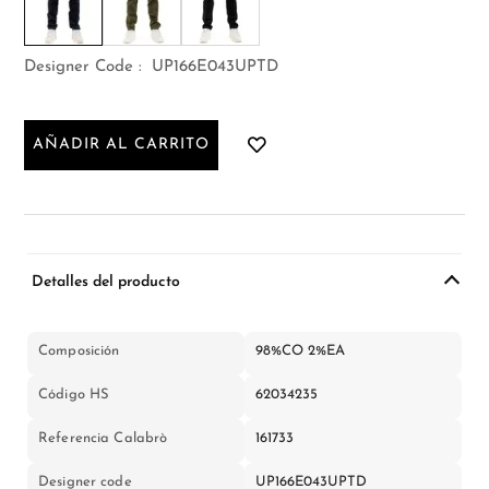
Designer Code :
UP166E043UPTD
AÑADIR AL CARRITO
Detalles del producto
Composición
98%CO 2%EA
Código HS
62034235
Referencia Calabrò
161733
Designer code
UP166E043UPTD