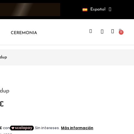
Español
CEREMONIA
dup
ndup
 €