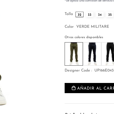
Talla
32
33
34
35
Color
VERDE MILITARE
Otros colores disponibles
Designer Code :
UP166E04
AÑADIR AL CAR