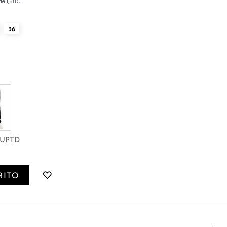
36
3UPTD
RITO