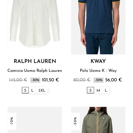
RALPH LAUREN
KWAY
Camicia Uomo Ralph Lauren
Polo Uomo K - Way
145,00 €
101,50 €
80,00 €
56,00 €
-30%
-30%
S
L
3XL
S
M
L
-10%
-30%