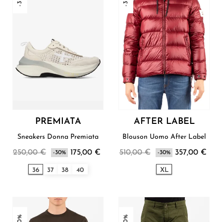
PREMIATA
AFTER LABEL
Sneakers Donna Premiata
Blouson Uomo After Label
250,00 €
175,00 €
510,00 €
357,00 €
-30%
-30%
36
37
38
40
XL
-30%
-30%