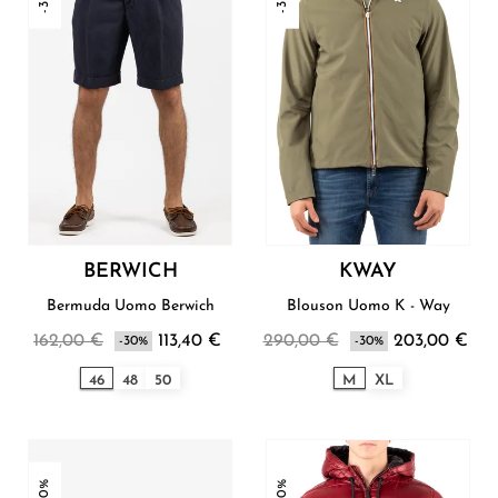
BERWICH
KWAY
Bermuda Uomo Berwich
Blouson Uomo K - Way
162,00 €
113,40 €
290,00 €
203,00 €
-30%
-30%
46
48
50
M
XL
-30%
-30%