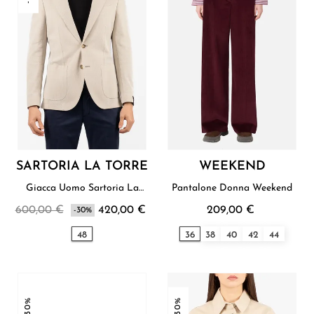
SARTORIA LA TORRE
WEEKEND
Giacca Uomo Sartoria La
Pantalone Donna Weekend
Torre
600,00 €
420,00 €
209,00 €
-30%
48
36
38
40
42
44
-30%
-30%