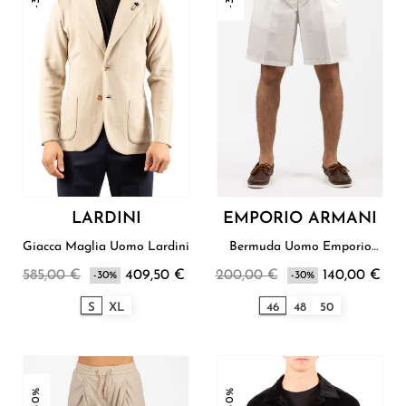
LARDINI
EMPORIO ARMANI
Giacca Maglia Uomo Lardini
Bermuda Uomo Emporio
Armani
585,00 €
409,50 €
200,00 €
140,00 €
-30%
-30%
S
XL
46
48
50
-30%
-30%