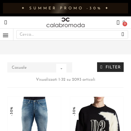
✦ SUMMER PROMO -30% ✦
FILTER
Casuale

Visualizzati 1-32 su 2093 articoli
-30%
-30%