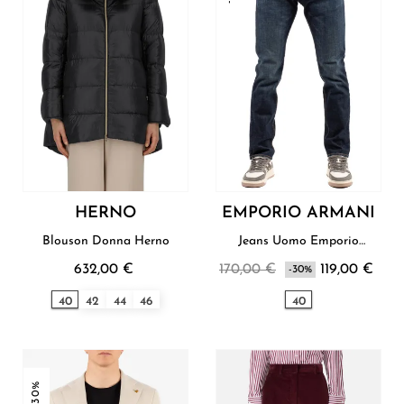
HERNO
EMPORIO ARMANI
Blouson Donna Herno
Jeans Uomo Emporio
Armani
632,00 €
170,00 €
119,00 €
-30%
40
42
44
46
40
-30%