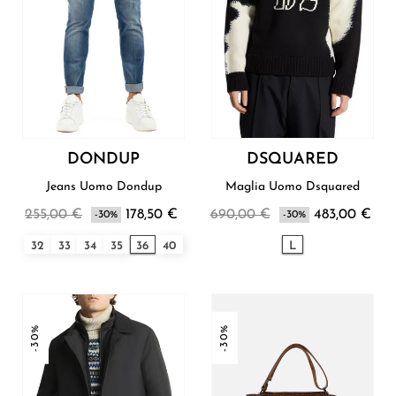
DONDUP
DSQUARED
Jeans Uomo Dondup
Maglia Uomo Dsquared
255,00 €
178,50 €
690,00 €
483,00 €
-30%
-30%
32
33
34
35
36
40
L
-30%
-30%