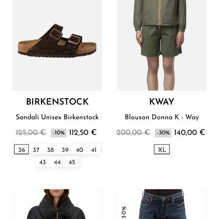
BIRKENSTOCK
KWAY
Sandali Unisex Birkenstock
Blouson Donna K - Way
125,00 €
112,50 €
200,00 €
140,00 €
-10%
-30%
36
37
38
39
40
41
XL
43
44
45
-30%