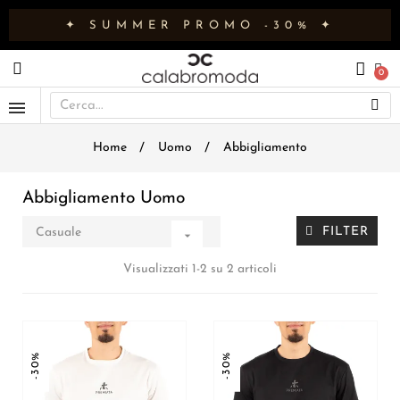
✦ SUMMER PROMO -30% ✦
Home
Uomo
Abbigliamento
Abbigliamento Uomo
FILTER
Casuale

Visualizzati 1-2 su 2 articoli
-30%
-30%