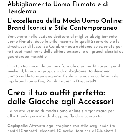
Abbigliamento Uomo Firmato e di
Tendenza
L'eccellenza della Moda Uomo Online:
Brand Iconici e Stile Contemporaneo
Benvenuto nella sezione dedicata al miglior
abbigliamento
uomo firmato
, dove lo stile incontra la qualità sartoriale e lo
streetwear di lusso. Su Calabromoda abbiamo selezionato per
te i capi must-have delle ultime passerelle e i grandi classici del
guardaroba maschile.
Che tu stia cercando un look formale o un outfit casual per il
weekend, la nostra proposta di
abbigliamento designer
uomo
soddisfa ogni esigenza. Esplora le nostre collezioni dei
top brand come
Fay
,
Ralph Lauren
e
Dsquared2
.
Crea il tuo outfit perfetto:
dalle Giacche agli Accessori
La nostra vetrina di
moda uomo online
è organizzata per
offrirti un'esperienza di shopping fluida e completa.
Capispalla:
Affronta ogni stagione con stile scegliendo tra i
nostri [Cappotti] eleganti, [Giacche] tecniche e [Giubbotti]