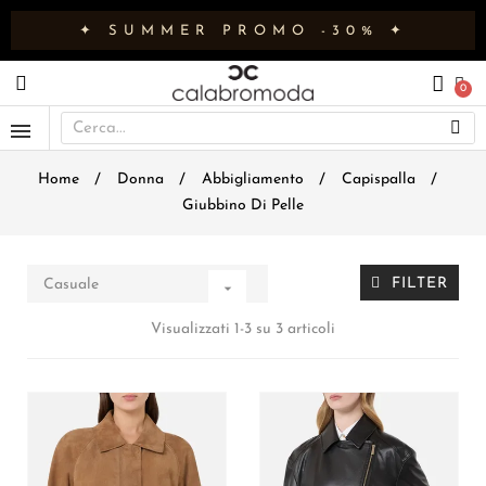
✦ SUMMER PROMO -30% ✦
Home
Donna
Abbigliamento
Capispalla
Giubbino Di Pelle
FILTER
Casuale

Visualizzati 1-3 su 3 articoli