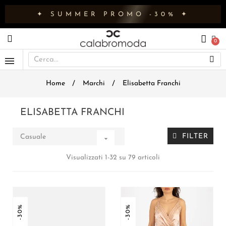
✦ SUMMER PROMO -30% ✦
Home
Marchi
Elisabetta Franchi
ELISABETTA FRANCHI
FILTER
Casuale

Visualizzati 1-32 su 79 articoli
-30%
-30%