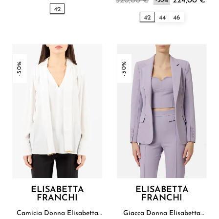
320,00 €
224,00 €
-30%
42
42
44
46
-30%
-30%
ELISABETTA
ELISABETTA
FRANCHI
FRANCHI
Camicia Donna Elisabetta
Giacca Donna Elisabetta