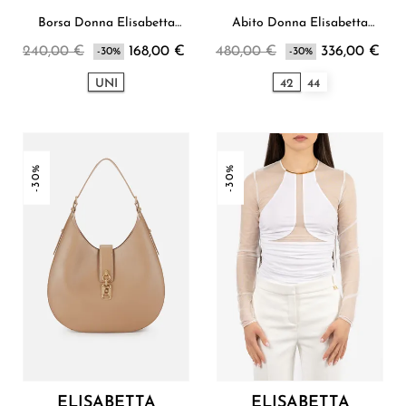
Borsa Donna Elisabetta
Abito Donna Elisabetta
Franchi
Franchi
240,00 €
168,00 €
480,00 €
336,00 €
-30%
-30%
UNI
42
44
-30%
-30%
ELISABETTA
ELISABETTA