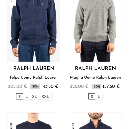
RALPH LAUREN
RALPH LAUREN
Felpa Uomo Ralph Lauren
Maglia Uomo Ralph Lauren
205,00 €
143,50 €
225,00 €
157,50 €
-30%
-30%
S
L
XL
XXL
S
L
-30%
-30%