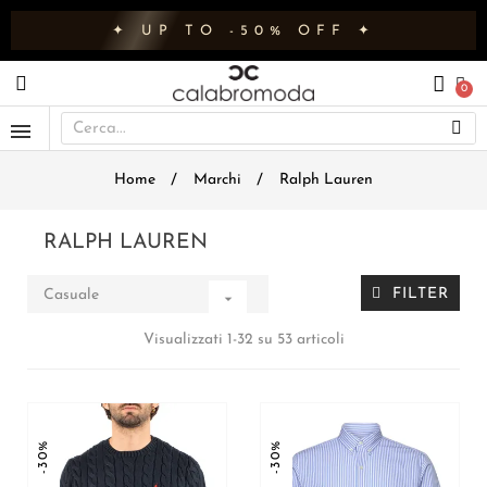
✦ UP TO -50% OFF ✦
Home
Marchi
Ralph Lauren
RALPH LAUREN
FILTER
Casuale

Visualizzati 1-32 su 53 articoli
-30%
-30%