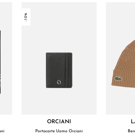
-10%
I
ORCIANI
L
mani
Portacarte Uomo Orciani