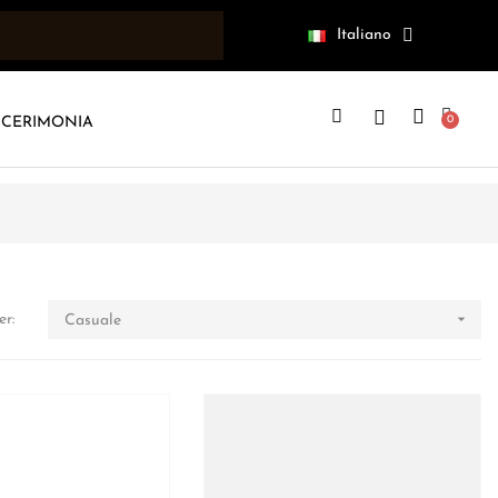
Italiano
CERIMONIA

er:
Casuale