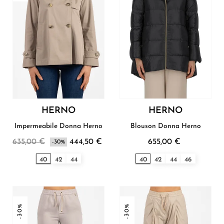
HERNO
HERNO
Impermeabile Donna Herno
Blouson Donna Herno
635,00 €
444,50 €
655,00 €
-30%
40
42
44
40
42
44
46
-30%
-30%