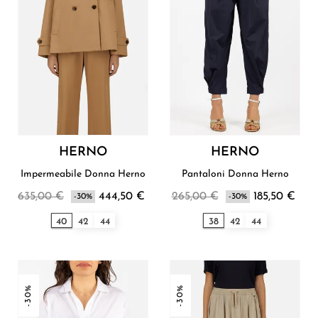
HERNO
HERNO
Impermeabile Donna Herno
Pantaloni Donna Herno
635,00 €
444,50 €
265,00 €
185,50 €
-30%
-30%
40
42
44
38
42
44
-30%
-30%