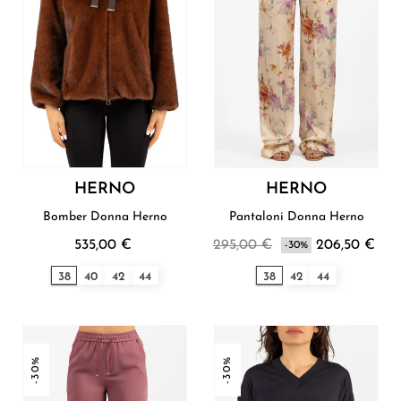
HERNO
HERNO
Bomber Donna Herno
Pantaloni Donna Herno
535,00 €
295,00 €
206,50 €
-30%
38
40
42
44
38
42
44
-30%
-30%