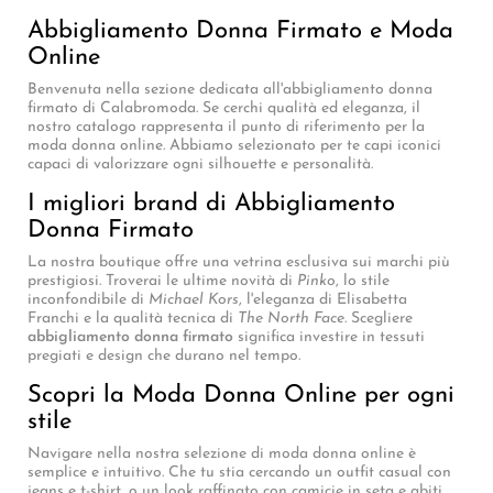
Abbigliamento Donna Firmato e Moda
Online
Benvenuta nella sezione dedicata all'abbigliamento donna
firmato di Calabromoda. Se cerchi qualità ed eleganza, il
nostro catalogo rappresenta il punto di riferimento per la
moda donna online. Abbiamo selezionato per te capi iconici
capaci di valorizzare ogni silhouette e personalità.
I migliori brand di Abbigliamento
Donna Firmato
La nostra boutique offre una vetrina esclusiva sui marchi più
prestigiosi. Troverai le ultime novità di
Pinko
, lo stile
inconfondibile di
Michael Kors
, l'eleganza di Elisabetta
Franchi e la qualità tecnica di
The North Face
. Scegliere
abbigliamento donna firmato
significa investire in tessuti
pregiati e design che durano nel tempo.
Scopri la Moda Donna Online per ogni
stile
Navigare nella nostra selezione di moda donna online è
semplice e intuitivo. Che tu stia cercando un outfit casual con
jeans e t-shirt, o un look raffinato con camicie in seta e abiti