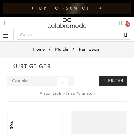
✦ UP TO -50% OFF ✦
Home
Marchi
Kurt Geiger
KURT GEIGER
FILTER
Casuale

Visualizzati 1-32 su 78 articoli
-30%