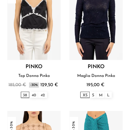
PINKO
PINKO
Top Donna Pinko
Maglia Donna Pinko
185,00 €
129,50 €
195,00 €
-30%
38
40
42
XS
S
M
L
-30%
-30%