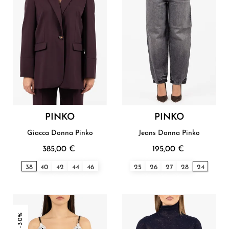
PINKO
PINKO
Giacca Donna Pinko
Jeans Donna Pinko
385,00 €
195,00 €
38
40
42
44
46
25
26
27
28
24
-30%