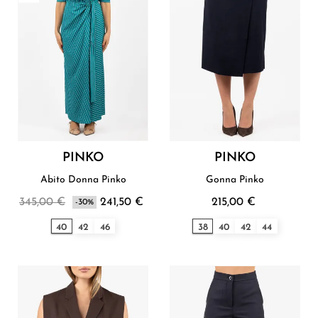
PINKO
PINKO
Abito Donna Pinko
Gonna Pinko
345,00 €
241,50 €
215,00 €
-30%
40
42
46
38
40
42
44