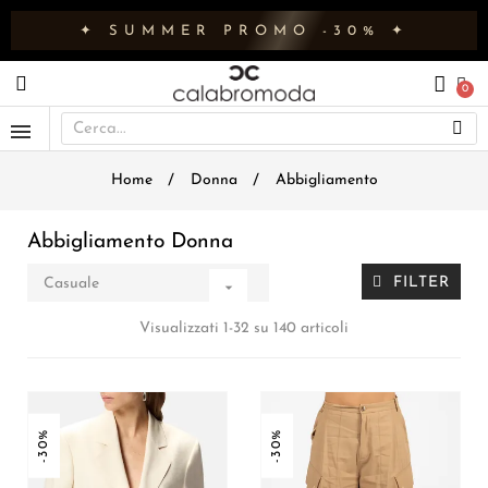
✦ SUMMER PROMO -30% ✦
Home
Donna
Abbigliamento
Abbigliamento Donna
FILTER
Casuale

Visualizzati 1-32 su 140 articoli
-30%
-30%