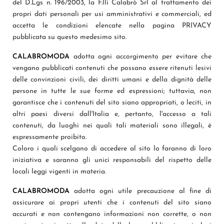
del D.Lgs n. 196/2003, la F.lli Calabrò Srl al trattamento dei
propri dati personali per usi amministrativi e commerciali, ed
accetta le condizioni elencate nella pagina PRIVACY
pubblicata su questo medesimo sito.
CALABROMODA
adotta ogni accorgimento per evitare che
vengano pubblicati contenuti che possano essere ritenuti lesivi
delle convinzioni civili, dei diritti umani e della dignità delle
persone in tutte le sue forme ed espressioni; tuttavia, non
garantisce che i contenuti del sito siano appropriati, o leciti, in
altri paesi diversi dall'Italia e, pertanto, l'accesso a tali
contenuti, da luoghi nei quali tali materiali sono illegali, è
espressamente proibito.
Coloro i quali scelgano di accedere al sito lo faranno di loro
iniziativa e saranno gli unici responsabili del rispetto delle
locali leggi vigenti in materia.
CALABROMODA
adotta ogni utile precauzione al fine di
assicurare ai propri utenti che i contenuti del sito siano
accurati e non contengano informazioni non corrette, o non