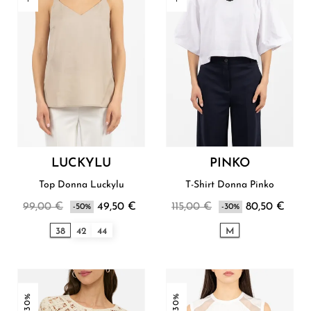
LUCKYLU
PINKO
Top Donna Luckylu
T-Shirt Donna Pinko
99,00 €
49,50 €
115,00 €
80,50 €
-50%
-30%
38
42
44
M
-30%
-30%