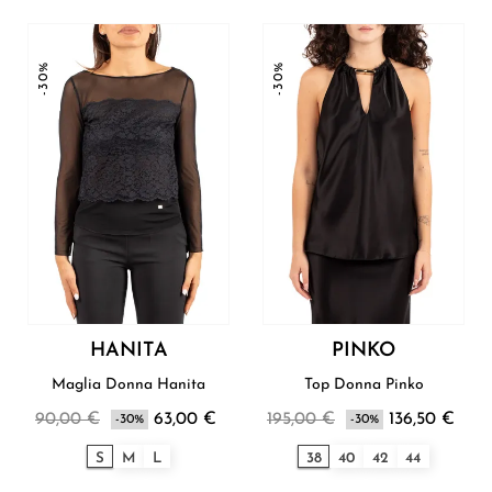
-30%
-30%
HANITA
PINKO
Maglia Donna Hanita
Top Donna Pinko
90,00 €
63,00 €
195,00 €
136,50 €
-30%
-30%
S
M
L
38
40
42
44