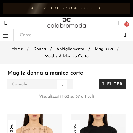
✦ UP TO -50% OFF ✦
Home
Donna
Abbigliamento
Maglieria
Maglie A Manica Corta
Maglie donna a manica corta
FILTER
Casuale

Visualizzati 1-32 su 57 articoli
-30%
-30%