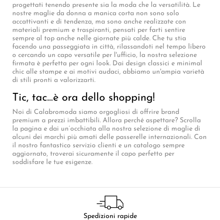
progettati tenendo presente sia la moda che la versatilità. Le
nostre maglie da donna a manica corta non sono solo
accattivanti e di tendenza, ma sono anche realizzate con
materiali premium e traspiranti, pensati per farti sentire
sempre al top anche nelle giornate più calde. Che tu stia
facendo una passeggiata in città, rilassandoti nel tempo libero
o cercando un capo versatile per l'ufficio, la nostra selezione
firmata è perfetta per ogni look. Dai design classici e minimal
chic alle stampe e ai motivi audaci, abbiamo un'ampia varietà
di stili pronti a valorizzarti.
Tic, tac…è ora dello shopping!
Noi di Calabromoda siamo orgogliosi di offrire brand
premium a prezzi imbattibili. Allora perché aspettare? Scrolla
la pagina e dai un’occhiata alla nostra selezione di maglie di
alcuni dei marchi più amati delle passerelle internazionali. Con
il nostro fantastico servizio clienti e un catalogo sempre
aggiornato, troverai sicuramente il capo perfetto per
soddisfare le tue esigenze.
Spedizioni rapide