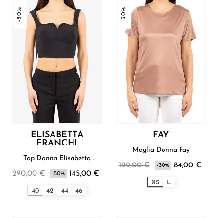
-50%
-30%
ELISABETTA
FAY
FRANCHI
Maglia Donna Fay
Top Donna Elisabetta
120,00 €
84,00 €
Franchi
-30%
290,00 €
145,00 €
-50%
XS
L
40
42
44
46