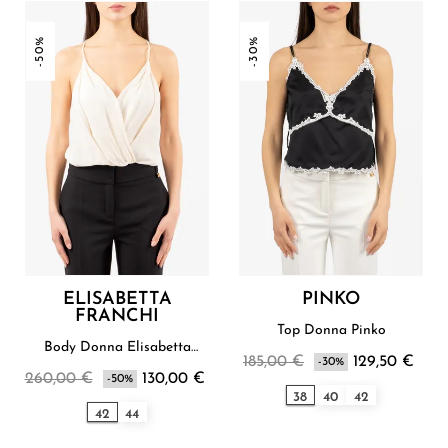
-50%
-30%
ELISABETTA
PINKO
FRANCHI
Top Donna Pinko
Body Donna Elisabetta
185,00 €
129,50 €
Franchi
-30%
260,00 €
130,00 €
-50%
38
40
42
42
44