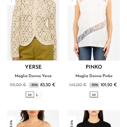
YERSE
PINKO
Maglia Donna Yerse
Maglia Donna Pinko
119,00 €
83,30 €
145,00 €
101,50 €
-30%
-30%
M
L
M
-50%
-50%