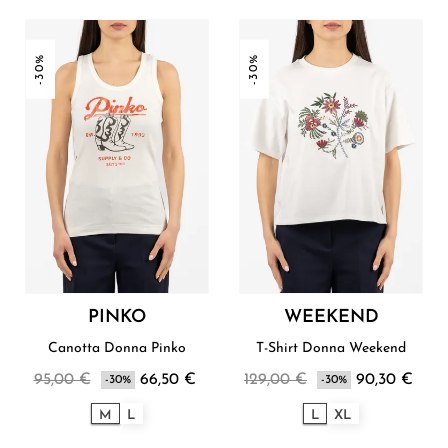
-30%
-30%
PINKO
WEEKEND
Canotta Donna Pinko
T-Shirt Donna Weekend
95,00 €
66,50 €
129,00 €
90,30 €
-30%
-30%
M
L
L
XL