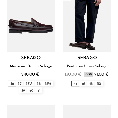
SEBAGO
SEBAGO
Mocassini Donna Sebago
Pantaloni Uomo Sebago
240,00 €
130,00 €
91,00 €
-30%
36
37
37½
38
38½
44
46
48
50
39
40
41