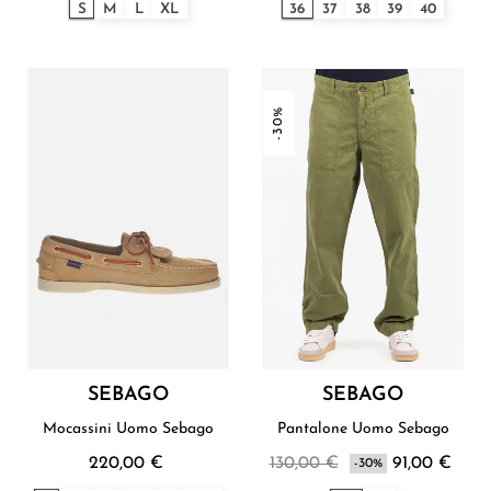
S
M
L
XL
36
37
38
39
40
-30%
SEBAGO
SEBAGO
Mocassini Uomo Sebago
Pantalone Uomo Sebago
220,00 €
130,00 €
91,00 €
-30%