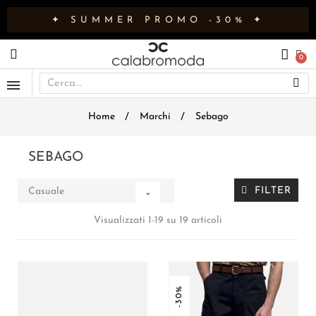
✦ SUMMER PROMO -30% ✦
Home
Marchi
Sebago
SEBAGO
FILTER
Casuale

Visualizzati 1-19 su 19 articoli
-30%