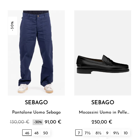
-30%
SEBAGO
SEBAGO
Pantalone Uomo Sebago
Mocassini Uomo in Pelle
Sebago
130,00 €
91,00 €
250,00 €
-30%
46
48
50
7
7½
8½
9
9½
10