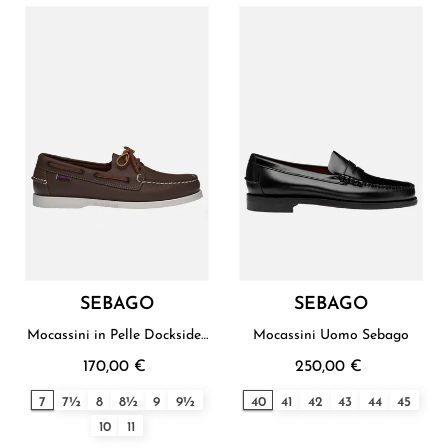
SEBAGO
SEBAGO
Mocassini in Pelle Docksides
Mocassini Uomo Sebago
Uomo Sebago
170,00 €
250,00 €
7
7½
8
8½
9
9½
40
41
42
43
44
45
10
11