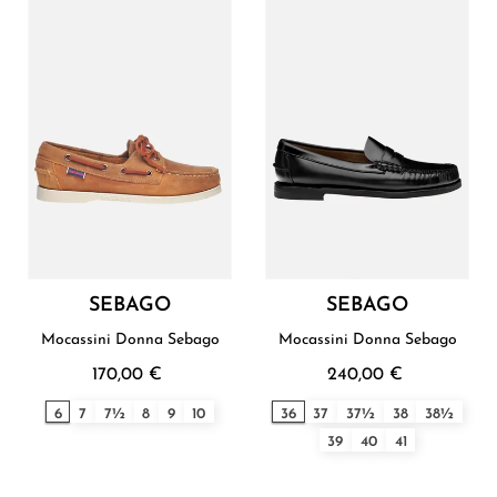
SEBAGO
SEBAGO
Mocassini Donna Sebago
Mocassini Donna Sebago
170,00 €
240,00 €
6
7
7½
8
9
10
36
37
37½
38
38½
39
40
41