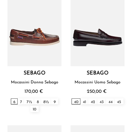
SEBAGO
SEBAGO
Mocassini Donna Sebago
Mocassini Uomo Sebago
170,00 €
250,00 €
6
7
7½
8
8½
9
40
41
42
43
44
45
10