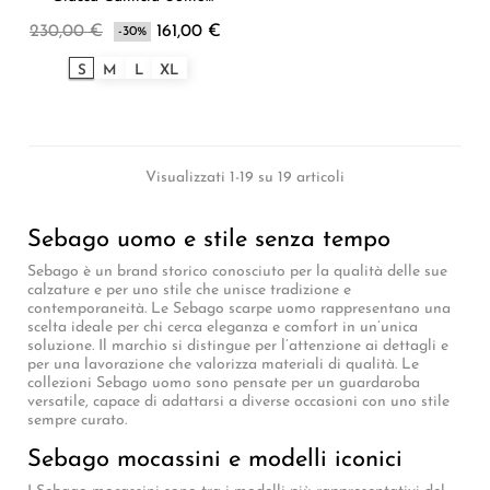
Sebago
230,00 €
161,00 €
-30%
S
M
L
XL
Visualizzati 1-19 su 19 articoli
Sebago uomo e stile senza tempo
Sebago è un brand storico conosciuto per la qualità delle sue
calzature e per uno stile che unisce tradizione e
contemporaneità. Le Sebago scarpe uomo rappresentano una
scelta ideale per chi cerca eleganza e comfort in un’unica
soluzione. Il marchio si distingue per l’attenzione ai dettagli e
per una lavorazione che valorizza materiali di qualità. Le
collezioni Sebago uomo sono pensate per un guardaroba
versatile, capace di adattarsi a diverse occasioni con uno stile
sempre curato.
Sebago mocassini e modelli iconici