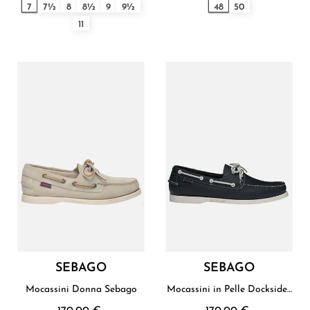
7
7½
8
8½
9
9½
48
50
11
SEBAGO
SEBAGO
Mocassini Donna Sebago
Mocassini in Pelle Docksides
Uomo Sebago