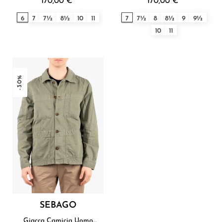
170,00 €
170,00 €
6
7
7½
8½
10
11
7
7½
8
8½
9
9½
10
11
-30%
SEBAGO
Giacca Camicia Uomo