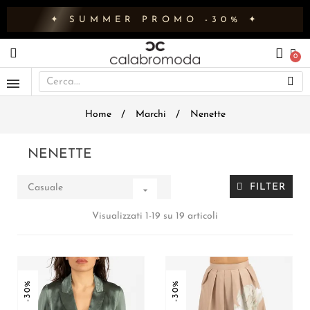
✦ SUMMER PROMO -30% ✦
Home
Marchi
Nenette
NENETTE
FILTER
Casuale

Visualizzati 1-19 su 19 articoli
-30%
-30%