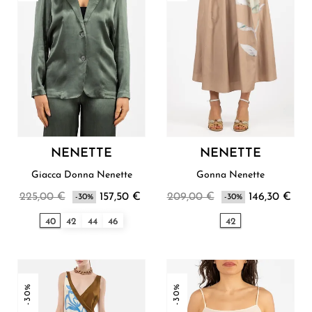
NENETTE
NENETTE
Giacca Donna Nenette
Gonna Nenette
225,00 €
157,50 €
209,00 €
146,30 €
-30%
-30%
40
42
44
46
42
-30%
-30%