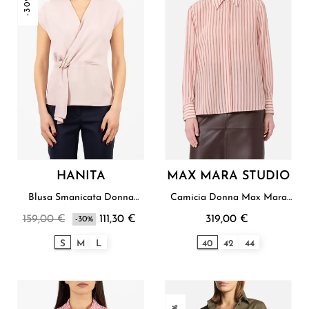
-30%
HANITA
MAX MARA STUDIO
Blusa Smanicata Donna
Camicia Donna Max Mara
Hanita
Studio
159,00 €
111,30 €
319,00 €
-30%
S
M
L
40
42
44