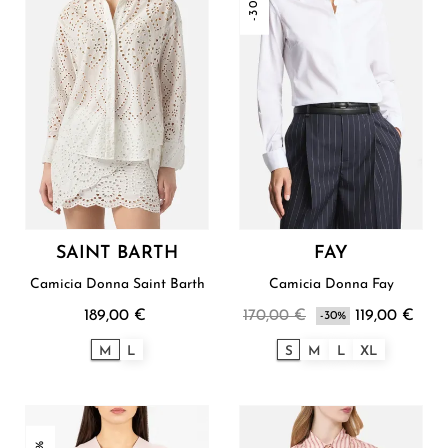
-30%
SAINT BARTH
FAY
Camicia Donna Saint Barth
Camicia Donna Fay
189,00 €
170,00 €
119,00 €
-30%
M
L
S
M
L
XL