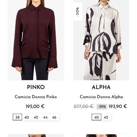
-30%
PINKO
ALPHA
Camicia Donna Pinko
Camicia Donna Alpha
195,00 €
277,00 €
193,90 €
-30%
38
40
42
44
46
40
42