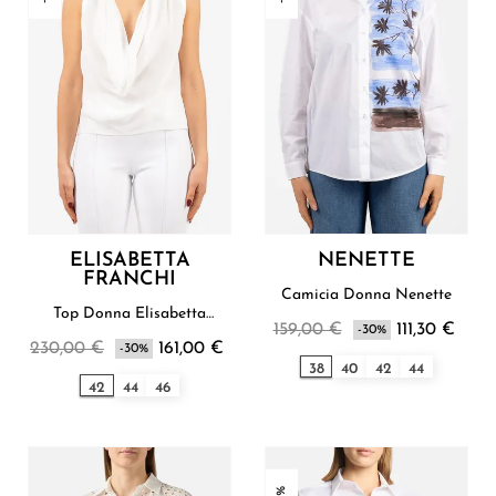
ELISABETTA
NENETTE
FRANCHI
Camicia Donna Nenette
Top Donna Elisabetta
159,00 €
111,30 €
Franchi
-30%
230,00 €
161,00 €
-30%
38
40
42
44
42
44
46