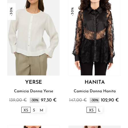
-30%
-30%
YERSE
HANITA
Camicia Donna Yerse
Camicia Donna Hanita
139,00 €
97,30 €
147,00 €
102,90 €
-30%
-30%
XS
S
M
XS
L