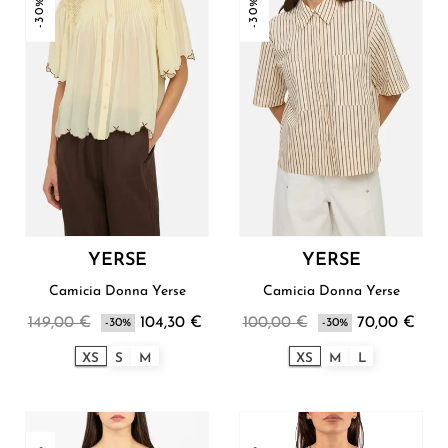
-30%
-30%
YERSE
YERSE
Camicia Donna Yerse
Camicia Donna Yerse
149,00 €
104,30 €
100,00 €
70,00 €
-30%
-30%
XS
S
M
XS
M
L