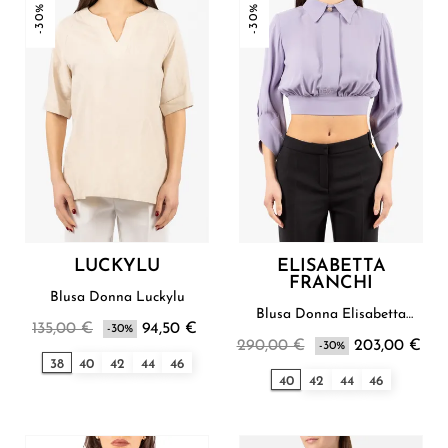
-30%
-30%
LUCKYLU
ELISABETTA
FRANCHI
Blusa Donna Luckylu
Blusa Donna Elisabetta
135,00 €
94,50 €
-30%
Franchi
290,00 €
203,00 €
-30%
38
40
42
44
46
40
42
44
46