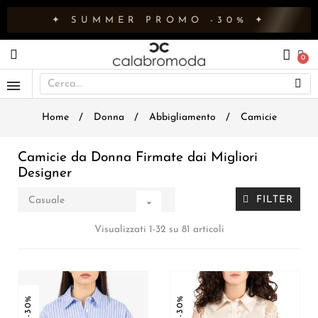
✦ SUMMER PROMO -30% ✦
Home
Donna
Abbigliamento
Camicie
Camicie da Donna Firmate dai Migliori
Designer
FILTER
Casuale

Visualizzati 1-32 su 81 articoli
-30%
-30%