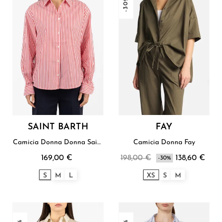
-30%
SAINT BARTH
FAY
Camicia Donna Donna Saint
Camicia Donna Fay
Barth
169,00 €
198,00 €
138,60 €
-30%
S
M
L
XS
S
M