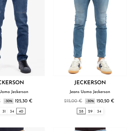
CKERSON
JECKERSON
Jeans Uomo Jeckerson
Jeans Uomo Jeckerson
€
125,30 €
215,00 €
150,50 €
-30%
-30%
31
34
40
28
29
34