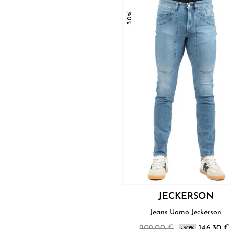
-30%
JECKERSON
Jeans Uomo Jeckerson
209,00 €
146,30 
-30%