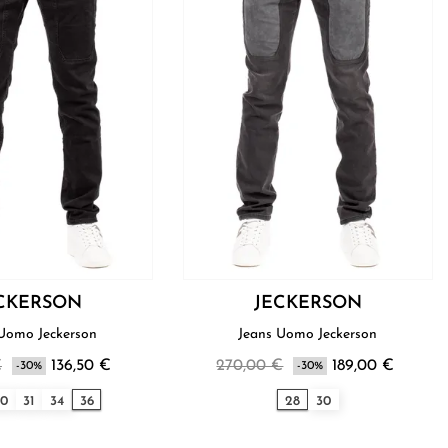
CKERSON
JECKERSON
Jeans Uomo Jeckerson
Jeans Uomo Jeckerson
€
136,50 €
270,00 €
189,00 €
-30%
-30%
30
31
34
36
28
30