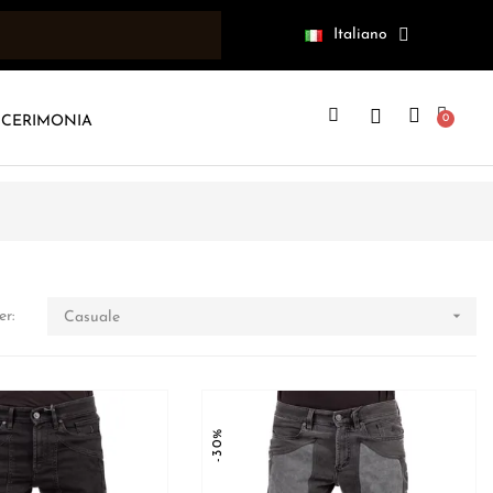
Italiano
CERIMONIA

er:
Casuale
-30%