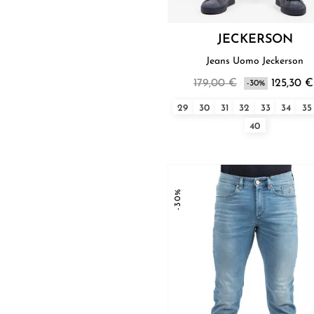
JECKERSON
Jeans Uomo Jeckerson
179,00 €
125,30 €
-30%
29
30
31
32
33
34
35
40
-30%