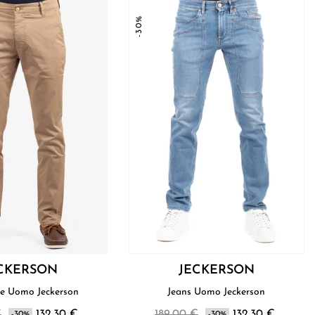
-30%
CKERSON
JECKERSON
Pantalone Uomo Jeckerson
Jeans Uomo Jeckerson
€
132,30 €
189,00 €
132,30 €
-30%
-30%