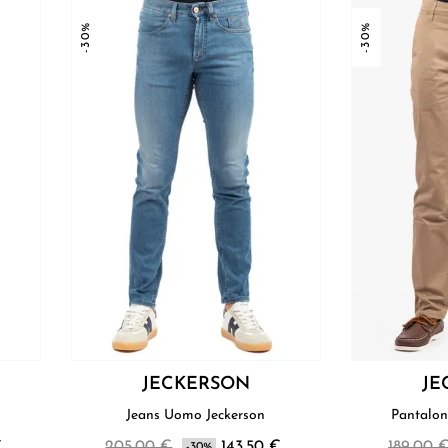
-30%
-30%
JECKERSON
JE
Jeans Uomo Jeckerson
€
205,00 €
143,50 €
189,00 
-30%