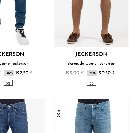
CKERSON
JECKERSON
Jeans Uomo Jeckerson
Bermuda Uomo Jeckerson
€
192,50 €
129,00 €
90,30 €
-30%
-30%
32
35
-30%