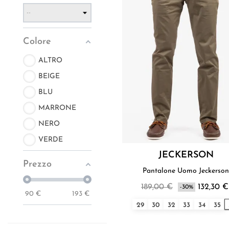
Colore
ALTRO
BEIGE
BLU
MARRONE
NERO
VERDE
JECKERSON
Prezzo
Pantalone Uomo Jeckerso
189,00 €
132,30 €
-30%
90
€
193
€
29
30
32
33
34
35