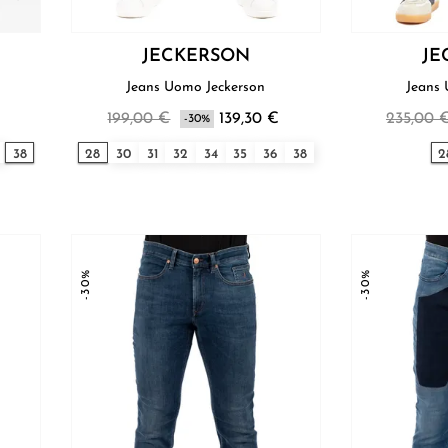
JECKERSON
JE
Jeans Uomo Jeckerson
199,00 €
139,30 €
235,00 
-30%
38
28
30
31
32
34
35
36
38
2
-30%
-30%