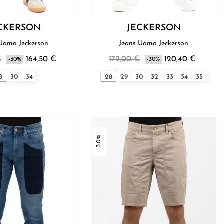
CKERSON
JECKERSON
Jeans Uomo Jeckerson
Jeans Uomo Jeckerson
€
164,50 €
172,00 €
120,40 €
-30%
-30%
8
30
34
28
29
30
32
33
34
35
-30%