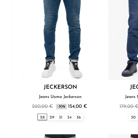
JECKERSON
JE
Jeans Uomo Jeckerson
220,00 €
154,00 €
179,00 
-30%
28
29
31
34
36
30