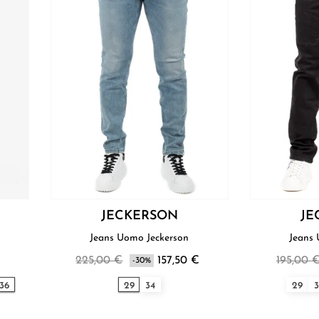
JECKERSON
JE
n
Jeans Uomo Jeckerson
225,00 €
157,50 €
195,00 
-30%
36
29
34
29