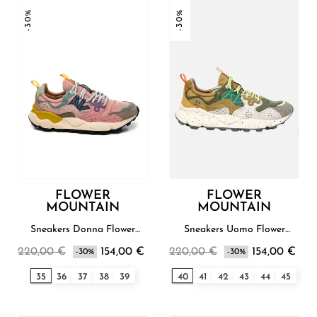
-30%
-30%
FLOWER
FLOWER
MOUNTAIN
MOUNTAIN
Sneakers Donna Flower
Sneakers Uomo Flower
Mountain
Mountain
220,00 €
154,00 €
220,00 €
154,00 €
-30%
-30%
35
36
37
38
39
40
41
42
43
44
45