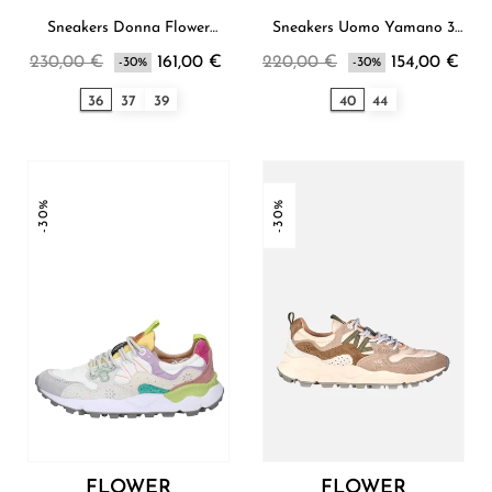
Sneakers Donna Flower
Sneakers Uomo Yamano 3
Mountain
Flower Mountain
230,00 €
161,00 €
220,00 €
154,00 €
-30%
-30%
36
37
39
40
44
-30%
-30%
FLOWER
FLOWER