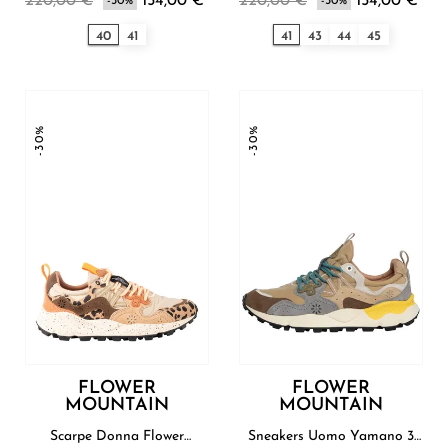
220,00 €
154,00 €
220,00 €
154,00 €
-30%
-30%
40
41
41
43
44
45
-30%
-30%
FLOWER
FLOWER
MOUNTAIN
MOUNTAIN
Scarpe Donna Flower
Sneakers Uomo Yamano 3