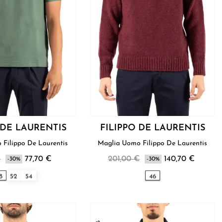
 DE LAURENTIS
FILIPPO DE LAURENTIS
T-Shirt Uomo Filippo De Laurentis
Maglia Uomo Filippo De Laurentis
€
77,70 €
201,00 €
140,70 €
-30%
-30%
8
52
54
46