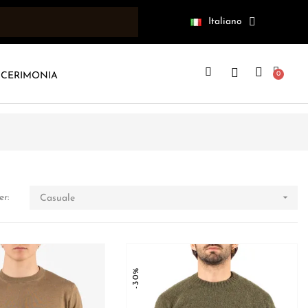
Italiano
CERIMONIA

er:
Casuale
-30%