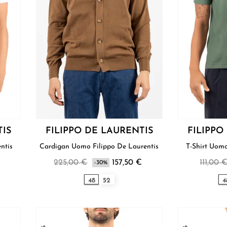
TIS
FILIPPO DE LAURENTIS
FILIPPO
urentis
Cardigan Uomo Filippo De Laurentis
225,00 €
157,50 €
111,00 
-30%
48
52
4