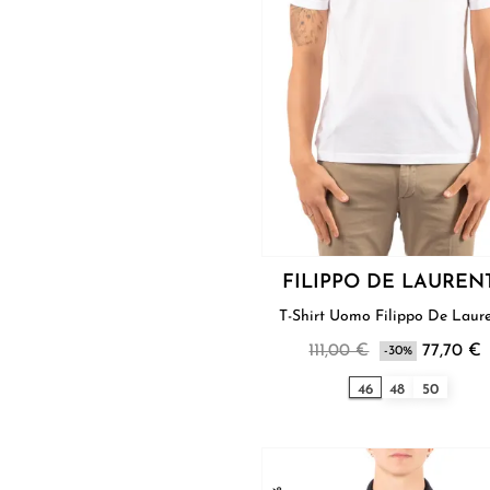
FILIPPO DE LAUREN
T-Shirt Uomo Filippo De La
111,00 €
77,70 €
-30%
46
48
50