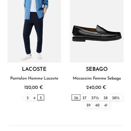
LACOSTE
SEBAGO
Pantalon Homme Lacoste
Mocassins Femme Sebago
120,00 €
240,00 €
3
4
5
36
37
37½
38
38½
39
40
41