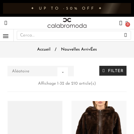
✦ UP TO -50% OFF ✦
Accueil
Nouvelles ArrivÉes
FILTER
Aléatoire

Affichage 1-32 de 210 article(s)