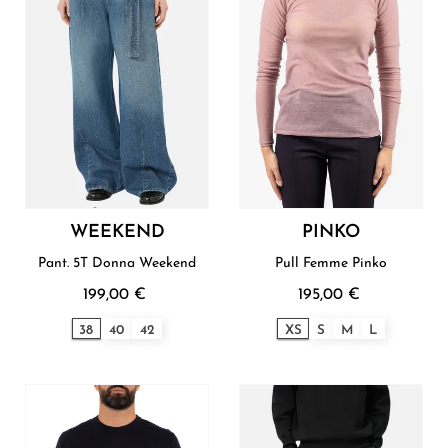
WEEKEND
PINKO
Pant. 5T Donna Weekend
Pull Femme Pinko
199,00 €
195,00 €
38
40
42
XS
S
M
L