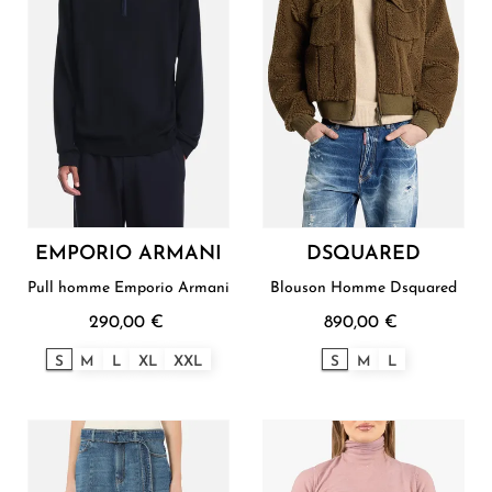
EMPORIO ARMANI
DSQUARED
Pull homme Emporio Armani
Blouson Homme Dsquared
290,00 €
890,00 €
S
M
L
XL
XXL
S
M
L