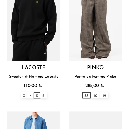
LACOSTE
PINKO
Sweatshirt Homme Lacoste
Pantalon Femme Pinko
130,00 €
285,00 €
3
4
5
6
38
40
42