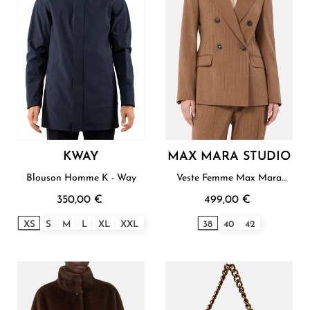
KWAY
MAX MARA STUDIO
Blouson Homme K - Way
Veste Femme Max Mara
Studio
350,00 €
499,00 €
XS
S
M
L
XL
XXL
38
40
42