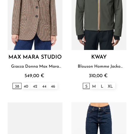
MAX MARA STUDIO
KWAY
Giacca Donna Max Mara
Blouson Homme Jacko
Studio
Bonded K - Way
549,00 €
310,00 €
38
40
42
44
46
S
M
L
XL